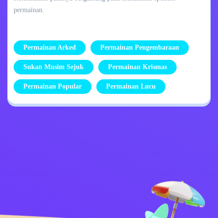
permainan.
Permainan Arked
Permainan Pengembaraan
Sukan Musim Sejuk
Permainan Krismas
Permainan Popular
Permainan Lucu
Dasar Privasi
Hubungi Saya
Kids
Bahasa Melayu