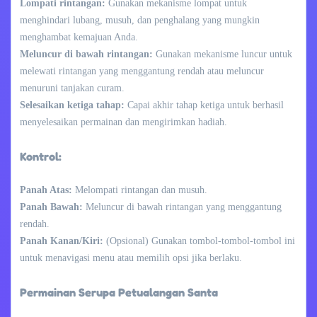
Lompati rintangan:
Gunakan mekanisme lompat untuk
menghindari lubang, musuh, dan penghalang yang mungkin
menghambat kemajuan Anda.
Meluncur di bawah rintangan:
Gunakan mekanisme luncur untuk
melewati rintangan yang menggantung rendah atau meluncur
menuruni tanjakan curam.
Selesaikan ketiga tahap:
Capai akhir tahap ketiga untuk berhasil
menyelesaikan permainan dan mengirimkan hadiah.
Kontrol:
Panah Atas:
Melompati rintangan dan musuh.
Panah Bawah:
Meluncur di bawah rintangan yang menggantung
rendah.
Panah Kanan/Kiri:
(Opsional) Gunakan tombol-tombol-tombol ini
untuk menavigasi menu atau memilih opsi jika berlaku.
Permainan Serupa Petualangan Santa