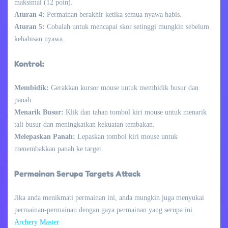
maksimal (12 poin).
Aturan 4:
Permainan berakhir ketika semua nyawa habis.
Aturan 5:
Cobalah untuk mencapai skor setinggi mungkin sebelum
kehabisan nyawa.
Kontrol:
Membidik:
Gerakkan kursor mouse untuk membidik busur dan
panah.
Menarik Busur:
Klik dan tahan tombol kiri mouse untuk menarik
tali busur dan meningkatkan kekuatan tembakan.
Melepaskan Panah:
Lepaskan tombol kiri mouse untuk
menembakkan panah ke target.
Permainan Serupa Targets Attack
Jika anda menikmati permainan ini, anda mungkin juga menyukai
permainan-permainan dengan gaya permainan yang serupa ini.
Archery Master