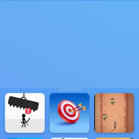
ADVERTISEMENT