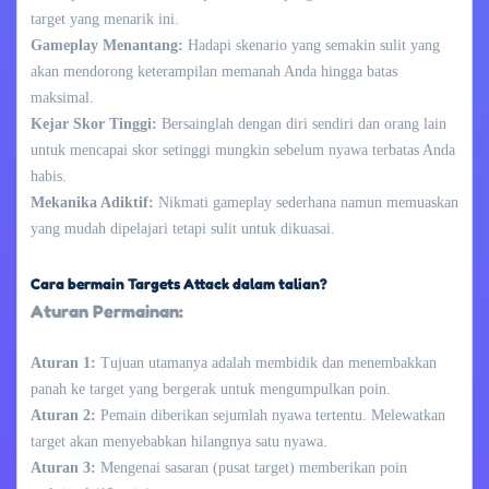
target yang menarik ini.
Gameplay Menantang:
Hadapi skenario yang semakin sulit yang
akan mendorong keterampilan memanah Anda hingga batas
maksimal.
Kejar Skor Tinggi:
Bersainglah dengan diri sendiri dan orang lain
untuk mencapai skor setinggi mungkin sebelum nyawa terbatas Anda
habis.
Mekanika Adiktif:
Nikmati gameplay sederhana namun memuaskan
yang mudah dipelajari tetapi sulit untuk dikuasai.
Cara bermain Targets Attack dalam talian?
Aturan Permainan:
Aturan 1:
Tujuan utamanya adalah membidik dan menembakkan
panah ke target yang bergerak untuk mengumpulkan poin.
Aturan 2:
Pemain diberikan sejumlah nyawa tertentu. Melewatkan
target akan menyebabkan hilangnya satu nyawa.
Aturan 3:
Mengenai sasaran (pusat target) memberikan poin