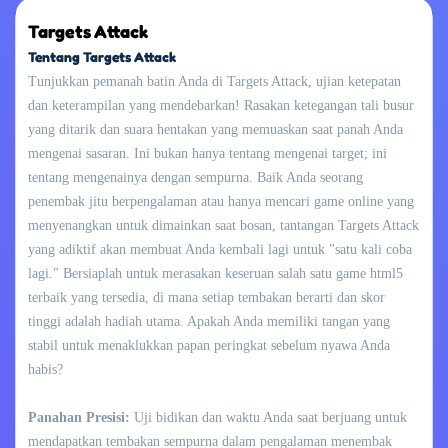
Targets Attack
Tentang Targets Attack
Tunjukkan pemanah batin Anda di Targets Attack, ujian ketepatan
dan keterampilan yang mendebarkan! Rasakan ketegangan tali busur
yang ditarik dan suara hentakan yang memuaskan saat panah Anda
mengenai sasaran. Ini bukan hanya tentang mengenai target; ini
tentang mengenainya dengan sempurna. Baik Anda seorang
penembak jitu berpengalaman atau hanya mencari game online yang
menyenangkan untuk dimainkan saat bosan, tantangan Targets Attack
yang adiktif akan membuat Anda kembali lagi untuk "satu kali coba
lagi." Bersiaplah untuk merasakan keseruan salah satu game html5
terbaik yang tersedia, di mana setiap tembakan berarti dan skor
tinggi adalah hadiah utama. Apakah Anda memiliki tangan yang
stabil untuk menaklukkan papan peringkat sebelum nyawa Anda
habis?
Panahan Presisi:
Uji bidikan dan waktu Anda saat berjuang untuk
mendapatkan tembakan sempurna dalam pengalaman menembak