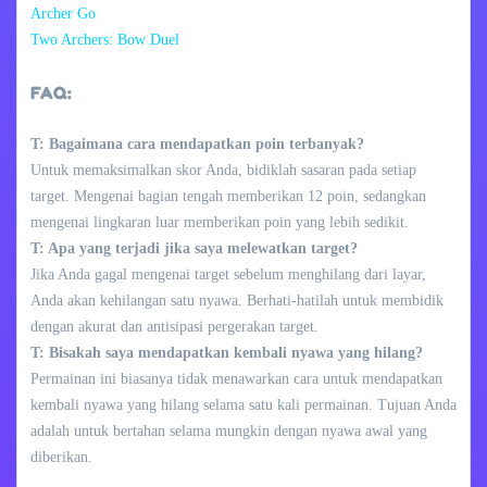
Archer Go
Two Archers: Bow Duel
FAQ:
T: Bagaimana cara mendapatkan poin terbanyak?
Untuk memaksimalkan skor Anda, bidiklah sasaran pada setiap
target. Mengenai bagian tengah memberikan 12 poin, sedangkan
mengenai lingkaran luar memberikan poin yang lebih sedikit.
T: Apa yang terjadi jika saya melewatkan target?
Jika Anda gagal mengenai target sebelum menghilang dari layar,
Anda akan kehilangan satu nyawa. Berhati-hatilah untuk membidik
dengan akurat dan antisipasi pergerakan target.
T: Bisakah saya mendapatkan kembali nyawa yang hilang?
Permainan ini biasanya tidak menawarkan cara untuk mendapatkan
kembali nyawa yang hilang selama satu kali permainan. Tujuan Anda
adalah untuk bertahan selama mungkin dengan nyawa awal yang
diberikan.