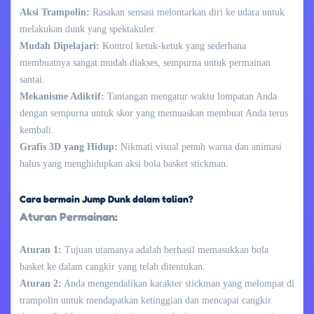
Aksi Trampolin:
Rasakan sensasi melontarkan diri ke udara untuk
melakukan dunk yang spektakuler.
Mudah Dipelajari:
Kontrol ketuk-ketuk yang sederhana
membuatnya sangat mudah diakses, sempurna untuk permainan
santai.
Mekanisme Adiktif:
Tantangan mengatur waktu lompatan Anda
dengan sempurna untuk skor yang memuaskan membuat Anda terus
kembali.
Grafis 3D yang Hidup:
Nikmati visual penuh warna dan animasi
halus yang menghidupkan aksi bola basket stickman.
Cara bermain Jump Dunk dalam talian?
Aturan Permainan:
Aturan 1:
Tujuan utamanya adalah berhasil memasukkan bola
basket ke dalam cangkir yang telah ditentukan.
Aturan 2:
Anda mengendalikan karakter stickman yang melompat di
trampolin untuk mendapatkan ketinggian dan mencapai cangkir.