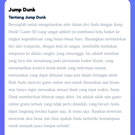
Jump Dunk
Tentang Jump Dunk
Bersiaplah untuk mengeluarkan atlet dalam diri Anda dengan Jump
Dunk! Game 3D yang sangat adiktif ini membawa bola basket ke
tingkat kegembiraan yang benar-benar baru. Bayangkan melontarkan
diri dari trampolin, dengan bola di tangan, membidik tembakan
sempurna ke dalam cangkir yang menunggu. Ini adalah sentuhan
yang lucu dan menantang pada permainan basket klasik, yang
menampilkan kontrol ketuk-ketuk yang sederhana namun
memuaskan yang dapat dikuasai siapa pun dalam hitungan detik.
Baik Anda mencari game online seru untuk dimainkan saat bosan
atau hanya ingin merasakan sensasi dunk yang tepat waktu, Jump
Dunk memberikan hiburan tanpa akhir. Ini adalah salah satu game
online gratis terbaik yang tidak perlu diunduh, yang berarti Anda
dapat langsung beraksi kapan saja, di mana saja. Rasakan keseruan
mencetak skor besar dan lihat apakah Anda memiliki kemampuan
untuk menjadi juara lompat terbaik!