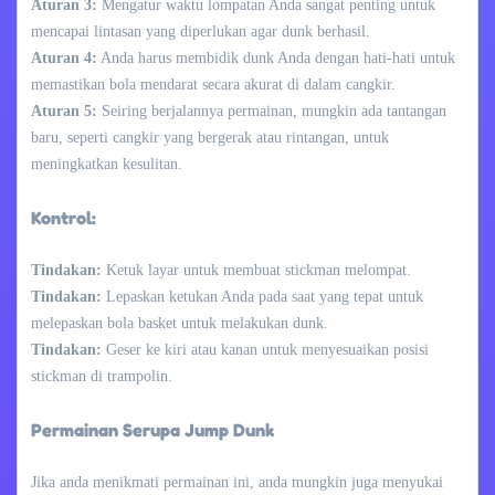
Aturan 3:
Mengatur waktu lompatan Anda sangat penting untuk
mencapai lintasan yang diperlukan agar dunk berhasil.
Aturan 4:
Anda harus membidik dunk Anda dengan hati-hati untuk
memastikan bola mendarat secara akurat di dalam cangkir.
Aturan 5:
Seiring berjalannya permainan, mungkin ada tantangan
baru, seperti cangkir yang bergerak atau rintangan, untuk
meningkatkan kesulitan.
Kontrol:
Tindakan:
Ketuk layar untuk membuat stickman melompat.
Tindakan:
Lepaskan ketukan Anda pada saat yang tepat untuk
melepaskan bola basket untuk melakukan dunk.
Tindakan:
Geser ke kiri atau kanan untuk menyesuaikan posisi
stickman di trampolin.
Permainan Serupa Jump Dunk
Jika anda menikmati permainan ini, anda mungkin juga menyukai