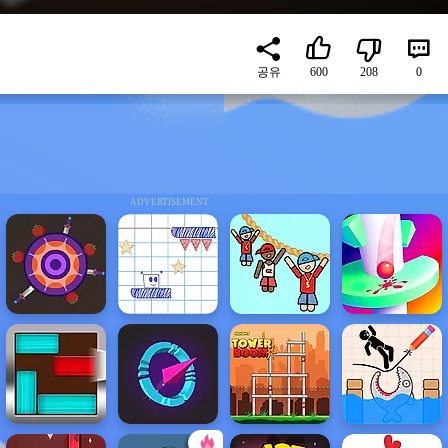
공유
600
208
0
ADVERTISEMENT