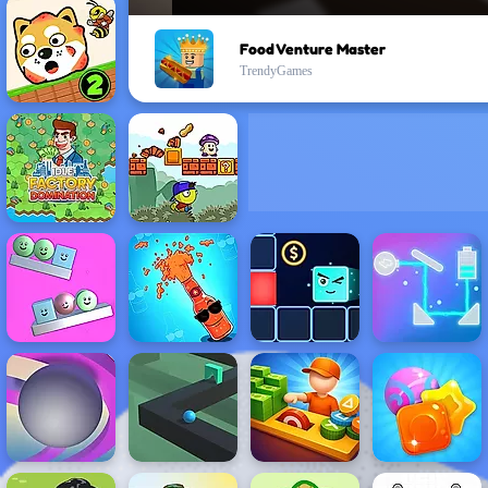
Food Venture Master
TrendyGames