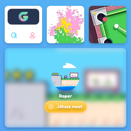
Enjoy4fun
Roper
Játssz most