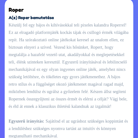
Roper
A(z) Roper bemutatása
Készülj fel egy bájos és kihívásokkal teli pixeles kalandra Roperrel!
Ez az elragadó platformjáték kockás tájak és csillogó érmék világába
repít. Ha szórakoztató online játékokat keresel az unalom ellen, ez
biztosan elnyeri a szíved. Vezesd kis hősünket, Ropert, hogy
megtalálja a hazafelé vezető utat, akadályokkal és meglepetésekkel
teli, élénk szinteken keresztül. Egyszerű irányításával és lebilincselő
mechanikájával ez egy olyan ingyenes online játék, amelyhez nincs
szükség letöltésre, és tökéletes egy gyors játékmenethez. A bájos
retro stílus és a függőséget okozó játékmenet magával ragad majd,
miközben lendülsz és ugrálsz a győzelem felé. Készen állsz segíteni
Ropernek összegyűjteni az összes érmét és elérni a célját? Vágj bele,
és éld át ennek a klasszikus ihletésű kalandnak az izgalmát!
Egyszerű irányítás:
Sajátítsd el az ugráshoz szükséges koppintást és
a lendüléshez szükséges nyomva tartást az intuitív és könnyen
megtanulható mechanikával.