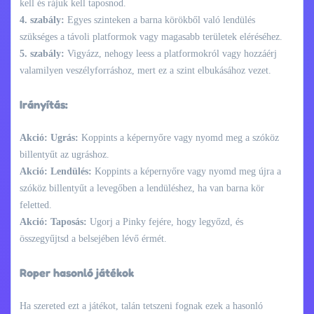
kell és rájuk kell taposnod.
4. szabály:
Egyes szinteken a barna körökből való lendülés
szükséges a távoli platformok vagy magasabb területek eléréséhez.
5. szabály:
Vigyázz, nehogy leess a platformokról vagy hozzáérj
valamilyen veszélyforráshoz, mert ez a szint elbukásához vezet.
Irányítás:
Akció: Ugrás:
Koppints a képernyőre vagy nyomd meg a szóköz
billentyűt az ugráshoz.
Akció: Lendülés:
Koppints a képernyőre vagy nyomd meg újra a
szóköz billentyűt a levegőben a lendüléshez, ha van barna kör
feletted.
Akció: Taposás:
Ugorj a Pinky fejére, hogy legyőzd, és
összegyűjtsd a belsejében lévő érmét.
Roper hasonló játékok
Ha szereted ezt a játékot, talán tetszeni fognak ezek a hasonló