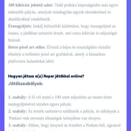
100 kihívást jelentő szint:
Tedd próbára képességeidet száz egyre
nehezebb pályán, amelyek mindegyike egyedi elrendezéssel és
akadályokkal rendelkezik.
Érmegyűjtés:
Indulj kifizetődő küldetésre, hogy összegyűjtsd az
összes, a játékban szétszórt érmét, ami extra kihívást és teljességet
biztosít.
Retro pixel art stílus:
Élvezd a bájos és nosztalgikus vizuális
élményt a kellemes pixel art grafikával, amely a klasszikus
platformer kalandokat idézi.
Hogyan játssz a(z) Roper játékkal online?
Játékszabályok:
1. szabály:
A fő cél mind a 100 szint teljesítése az összes érme
összegyűjtésével minden egyes pályán.
2. szabály:
Az érmék szétszórva találhatók a pályán, és néhányuk a
'Pinkies'-nek nevezett ellenségek belsejében van elrejtve.
3. szabály:
Ahhoz, hogy kinyerd az érméket a Pinkies-ből, ugranod