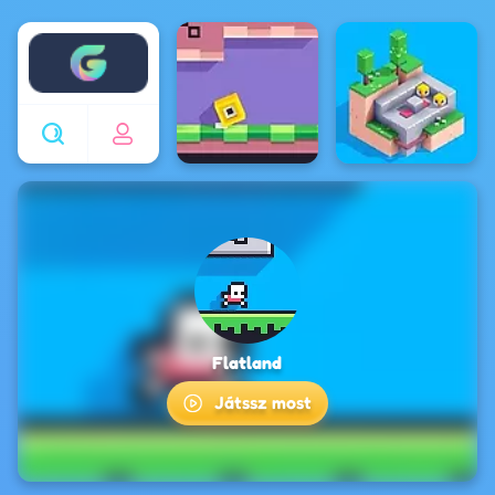
Enjoy4fun
Flatland
Játssz most