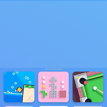
ADVERTISEMENT