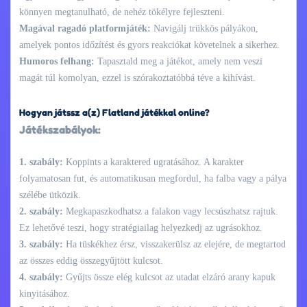
könnyen megtanulható, de nehéz tökélyre fejleszteni.
Magával ragadó platformjáték:
Navigálj trükkös pályákon,
amelyek pontos időzítést és gyors reakciókat követelnek a sikerhez.
Humoros felhang:
Tapasztald meg a játékot, amely nem veszi
magát túl komolyan, ezzel is szórakoztatóbbá téve a kihívást.
Hogyan játssz a(z) Flatland játékkal online?
Játékszabályok:
1. szabály:
Koppints a karaktered ugratásához. A karakter
folyamatosan fut, és automatikusan megfordul, ha falba vagy a pálya
szélébe ütközik.
2. szabály:
Megkapaszkodhatsz a falakon vagy lecsúszhatsz rajtuk.
Ez lehetővé teszi, hogy stratégiailag helyezkedj az ugrásokhoz.
3. szabály:
Ha tüskékhez érsz, visszakerülsz az elejére, de megtartod
az összes eddig összegyűjtött kulcsot.
4. szabály:
Gyűjts össze elég kulcsot az utadat elzáró arany kapuk
kinyitásához.