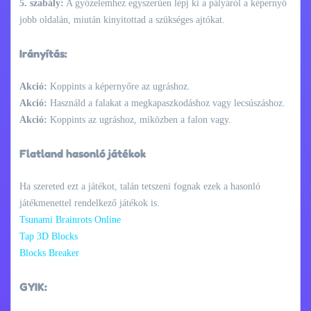
5. szabály:
A győzelemhez egyszerűen lépj ki a pályáról a képernyő
jobb oldalán, miután kinyitottad a szükséges ajtókat.
Irányítás:
Akció:
Koppints a képernyőre az ugráshoz.
Akció:
Használd a falakat a megkapaszkodáshoz vagy lecsúszáshoz.
Akció:
Koppints az ugráshoz, miközben a falon vagy.
Flatland hasonló játékok
Ha szereted ezt a játékot, talán tetszeni fognak ezek a hasonló
játékmenettel rendelkező játékok is.
Tsunami Brainrots Online
Tap 3D Blocks
Blocks Breaker
GYIK: