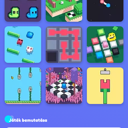
Játék bemutatása