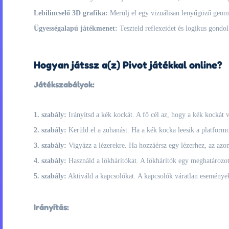
Lebilincselő 3D grafika:
Merülj el egy vizuálisan lenyűgöző geometr
Ügyességalapú játékmenet:
Teszteld reflexeidet és logikus gondo
Hogyan játssz a(z) Pivot játékkal online?
Játékszabályok:
1. szabály:
Irányítsd a kék kockát. A fő cél az, hogy a kék kockát v
2. szabály:
Kerüld el a zuhanást. Ha a kék kocka leesik a platformo
3. szabály:
Vigyázz a lézerekre. Ha hozzáérsz egy lézerhez, az azon
4. szabály:
Használd a lökhárítókat. A lökhárítók egy meghatározot
5. szabály:
Aktiváld a kapcsolókat. A kapcsolók váratlan eseményeke
Irányítás: