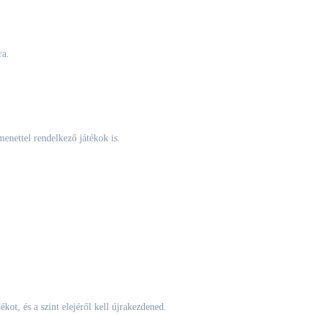
ra.
menettel rendelkező játékok is.
ékot, és a szint elejéről kell újrakezdened.