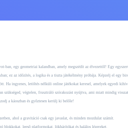
Pivot-ban, egy geometriai kalandban, amely megszédít az élvezettől! Egy egysze
an; ez az időzítés, a logika és a tiszta játékélmény próbája. Képzelj el egy biro
tt. Ha ingyenes, letöltés nélküli online játékokat keresel, amelyek egyedi kihív
an szükséged, végtelen, frusztráló szórakozást nyújtva, ami miatt mindig vissz
zodj a káoszban és győztesen kerülj ki belőle!
zetben, ahol a gravitáció csak egy javaslat, és minden mozdulat számít.
ó blokkokat, leeső platformokat, lökhárítókat és halálos lézereket.