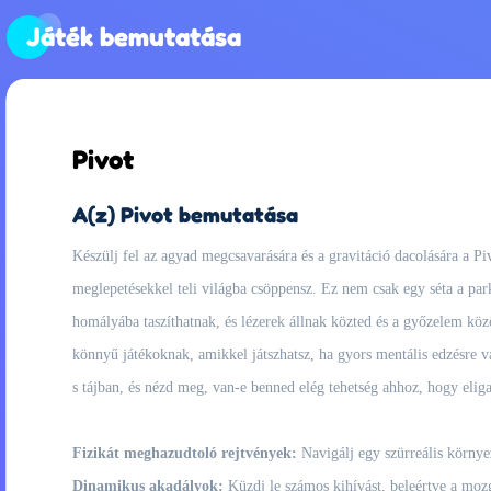
Játék bemutatása
Pivot
A(z) Pivot bemutatása
Készülj fel az agyad megcsavarására és a gravitáció dacolására a 
meglepetésekkel teli világba csöppensz. Ez nem csak egy séta a parkb
homályába taszíthatnak, és lézerek állnak közted és a győzelem közö
könnyű játékoknak, amikkel játszhatsz, ha gyors mentális edzésre v
s tájban, és nézd meg, van-e benned elég tehetség ahhoz, hogy eliga
Fizikát meghazudtoló rejtvények:
Navigálj egy szürreális környe
Dinamikus akadályok:
Küzdj le számos kihívást, beleértve a mozg