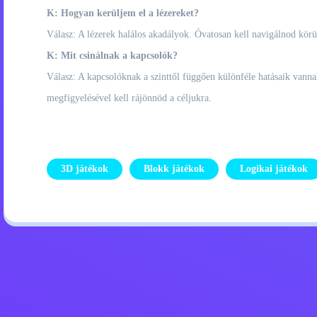
K: Hogyan kerüljem el a lézereket?
Válasz: A lézerek halálos akadályok. Óvatosan kell navigálnod kör
K: Mit csinálnak a kapcsolók?
Válasz: A kapcsolóknak a szinttől függően különféle hatásaik vanna
megfigyelésével kell rájönnöd a céljukra.
3D játékok
Blokk játékok
Logikai játékok