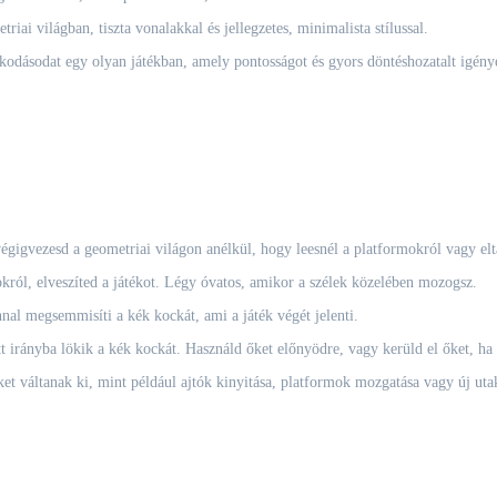
iai világban, tiszta vonalakkal és jellegzetes, minimalista stílussal.
lkodásodat egy olyan játékban, amely pontosságot és gyors döntéshozatalt igény
égigvezesd a geometriai világon anélkül, hogy leesnél a platformokról vagy elta
król, elveszíted a játékot. Légy óvatos, amikor a szélek közelében mozogsz.
nal megsemmisíti a kék kockát, ami a játék végét jelenti.
t irányba lökik a kék kockát. Használd őket előnyödre, vagy kerüld el őket, ha
t váltanak ki, mint például ajtók kinyitása, platformok mozgatása vagy új utak