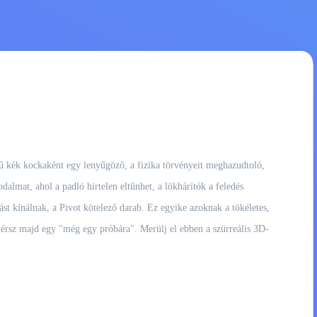
rű kék kockaként egy lenyűgöző, a fizika törvényeit meghazudtoló,
dalmat, ahol a padló hirtelen eltűnhet, a lökhárítók a feledés
ást kínálnak, a Pivot kötelező darab. Ez egyike azoknak a tökéletes,
atérsz majd egy "még egy próbára". Merülj el ebben a szürreális 3D-