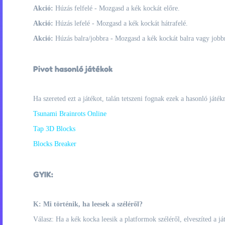
Akció:
Húzás felfelé - Mozgasd a kék kockát előre.
Akció:
Húzás lefelé - Mozgasd a kék kockát hátrafelé.
Akció:
Húzás balra/jobbra - Mozgasd a kék kockát balra vagy jobb
Pivot hasonló játékok
Ha szereted ezt a játékot, talán tetszeni fognak ezek a hasonló játék
Tsunami Brainrots Online
Tap 3D Blocks
Blocks Breaker
GYIK:
K: Mi történik, ha leesek a széléről?
Válasz: Ha a kék kocka leesik a platformok széléről, elveszíted a ját