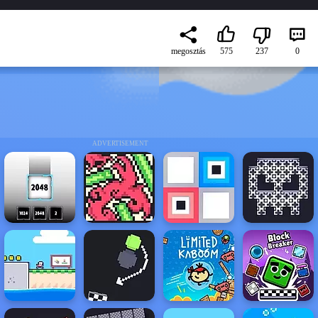
megosztás
575
237
0
ADVERTISEMENT