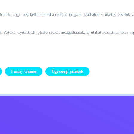
ülöttük, vagy meg kell találnod a módját, hogyan iktathatod ki őket kapcsolók
k. Ajtókat nyithatnak, platformokat mozgathatnak, új utakat hozhatnak létre va
Funny Games
Ügyességi játékok