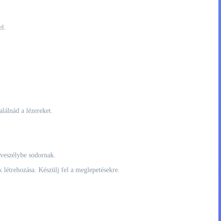
el.
lálnád a lézereket.
 veszélybe sodornak.
 létrehozása. Készülj fel a meglepetésekre.