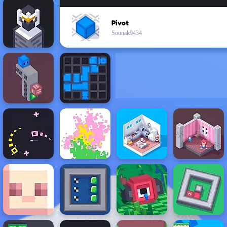
Pivot
Sounak9434