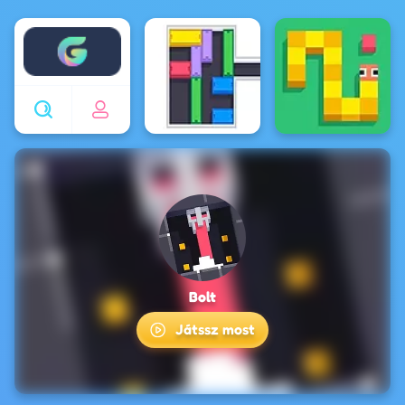
Enjoy4fun
Bolt
Játssz most