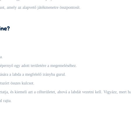
lust, amely az alapvető játékmenetre összpontosít.
ine?
a.
épernyő egy adott területére a megemeléséhez.
sára a labda a megfelelő irányba gurul.
tszórt összes kulcsot.
ztatja, és kiemeli azt a célterületet, ahová a labdát vezetni kell. Vigyázz, mert 
l rajta.