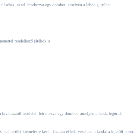
léséhez, ezzel létrehozva egy dombot, amelyen a labda gurulhat.
menettel rendelkező játékok is.
iválasztott területet, létrehozva egy dombot, amelyen a labda legurul.
s a célterület kiemelésre kerül. Ezután el kell vezetned a labdát a kijelölt pontra