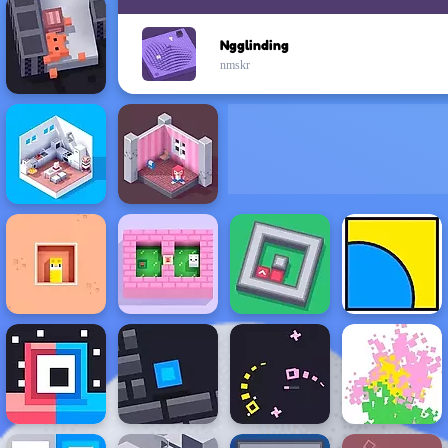
Ngglinding
nmskr