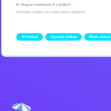
K: Hogyan veszíthetem el a játékot?
Elveszíted a játékot, ha a labda leesik a térképről.
3D játékok
Ügyességi játékok
Blokk játékok
Adatvédelmi szabályzat