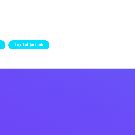
Logikai játékok
Kids
Lépj kapcsolatba velem
Magyar