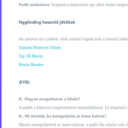
Padló módosítása:
Koppints a képernyőre egy adott terület megeme
Ngglinding hasonló játékok
Ha szereted ezt a játékot, talán tetszeni fognak ezek a hasonló játék
Tsunami Brainrots Online
Tap 3D Blocks
Blocks Breaker
GYIK:
K: Hogyan mozgathatom a labdát?
A padlót a képernyő megérintésével manipulálhatod. Ez megemeli a k
K: Mi történik, ha összegyűjtöm az összes kulcsot?
Miután összegyűjtötted az összes kulcsot, a padló lila színűre vált, é