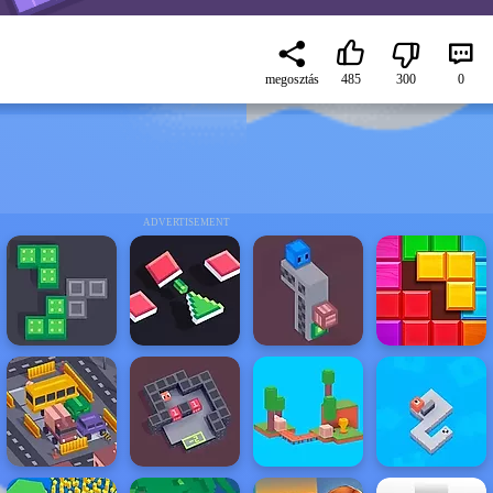
megosztás
485
300
0
ADVERTISEMENT