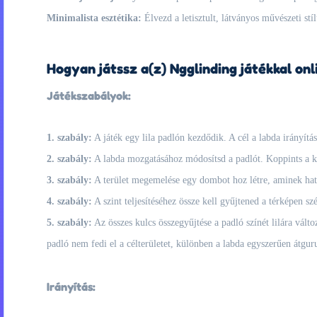
Minimalista esztétika:
Élvezd a letisztult, látványos művészeti stí
Hogyan játssz a(z) Ngglinding játékkal onl
Játékszabályok:
1. szabály:
A játék egy lila padlón kezdődik. A cél a labda irányítás
2. szabály:
A labda mozgatásához módosítsd a padlót. Koppints a k
3. szabály:
A terület megemelése egy dombot hoz létre, aminek hatá
4. szabály:
A szint teljesítéséhez össze kell gyűjtened a térképen szé
5. szabály:
Az összes kulcs összegyűjtése a padló színét lilára válto
padló nem fedi el a célterületet, különben a labda egyszerűen átguru
Irányítás: