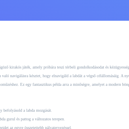
űgöző kirakós játék, amely próbára teszi térbeli gondolkodásodat és kézügyessé
 való navigálásra késztet, hogy elnavigáld a labdát a végső célállomásáig. A nyu
aloműzéshez. Ez egy fantasztikus példa arra a minőségre, amelyet a modern böngé
gy befolyásold a labda mozgását.
da gurul és pattog a változatos terepen.
det az egyre összetettebb pályatervezéssel.