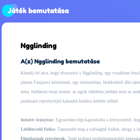
Játék bemutatása
Ngglinding
A(z) Ngglinding bemutatása
Készülj fel arra, hogy elvarázsol a Ngglinding, egy vizuálisan leny
júniusi Fanjamra készítettek, egy minimalista, blokkokból álló tájon
sima, hullámzó terep teremt, az egyik tökéletes játékká teszi az un
jutalmazó rejtvényfejtő kalandot kínálva letöltés nélkül.
Intuitív irányítás:
Egyszerűen lépj kapcsolatba a környezettel, ho
Lebilincselő fizika:
Tapasztald meg a valósághű fizikát, ahogy a lab
Elmebajnok rejtvények:
Tedd próbára problémamegoldó képességei