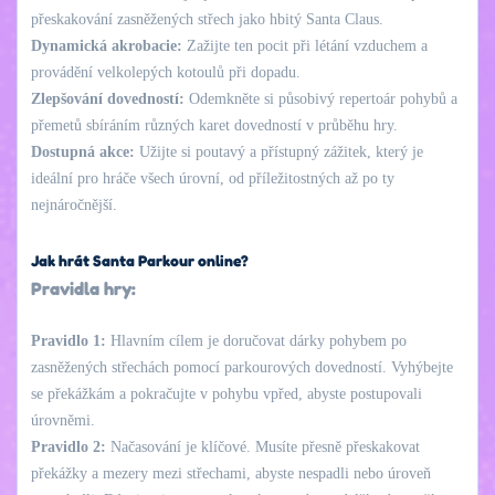
přeskakování zasněžených střech jako hbitý Santa Claus.
Dynamická akrobacie:
Zažijte ten pocit při létání vzduchem a
provádění velkolepých kotoulů při dopadu.
Zlepšování dovedností:
Odemkněte si působivý repertoár pohybů a
přemetů sbíráním různých karet dovedností v průběhu hry.
Dostupná akce:
Užijte si poutavý a přístupný zážitek, který je
ideální pro hráče všech úrovní, od příležitostných až po ty
nejnáročnější.
Jak hrát Santa Parkour online?
Pravidla hry:
Pravidlo 1:
Hlavním cílem je doručovat dárky pohybem po
zasněžených střechách pomocí parkourových dovedností. Vyhýbejte
se překážkám a pokračujte v pohybu vpřed, abyste postupovali
úrovněmi.
Pravidlo 2:
Načasování je klíčové. Musíte přesně přeskakovat
překážky a mezery mezi střechami, abyste nespadli nebo úroveň