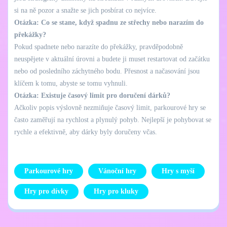
si na ně pozor a snažte se jich posbírat co nejvíce.
Otázka: Co se stane, když spadnu ze střechy nebo narazím do
překážky?
Pokud spadnete nebo narazíte do překážky, pravděpodobně
neuspějete v aktuální úrovni a budete ji muset restartovat od začátku
nebo od posledního záchytného bodu. Přesnost a načasování jsou
klíčem k tomu, abyste se tomu vyhnuli.
Otázka: Existuje časový limit pro doručení dárků?
Ačkoliv popis výslovně nezmiňuje časový limit, parkourové hry se
často zaměřují na rychlost a plynulý pohyb. Nejlepší je pohybovat se
rychle a efektivně, aby dárky byly doručeny včas.
Parkourové hry
Vánoční hry
Hry s myší
Hry pro dívky
Hry pro kluky