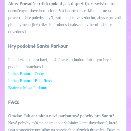
Akce: Provádění triků (pokud je k dispozici):
V závislosti na
odemčených dovednostech možná budete muset kliknout nebo
provést určité pohyby myší, zatímco jste ve vzduchu, abyste provedli
přemety nebo jiné triky. Podrobnosti naleznete v herní nabídce
dovedností.
Hry podobné Santa Parkour
Pokud vás tato hra baví, možná se vám budou líbit i tyto hry s
podobnou hratelností.
Italian Brainrot Obby
Italian Brainrot Bike Rush
Brainrot Mega Parkour
FAQ:
Otázka: Jak odemknu nové parkourové pohyby pro Santu?
Nové pohyby můžete odemknout sbíráním karet dovedností, které
jsou strategicky umístěny na střechách v různých úrovních. Dávejte