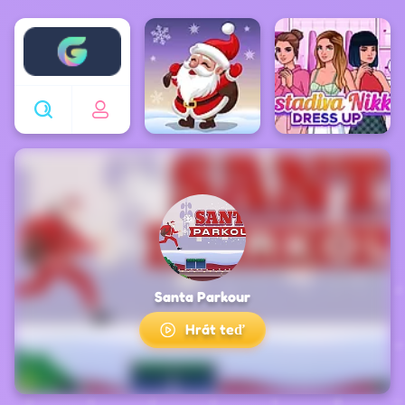
Enjoy4fun
Santa Parkour
Hrát teď