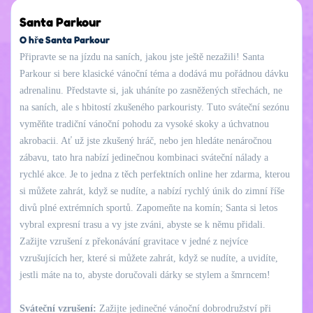
Santa Parkour
O hře Santa Parkour
Připravte se na jízdu na saních, jakou jste ještě nezažili! Santa
Parkour si bere klasické vánoční téma a dodává mu pořádnou dávku
adrenalinu. Představte si, jak uháníte po zasněžených střechách, ne
na saních, ale s hbitostí zkušeného parkouristy. Tuto sváteční sezónu
vyměňte tradiční vánoční pohodu za vysoké skoky a úchvatnou
akrobacii. Ať už jste zkušený hráč, nebo jen hledáte nenáročnou
zábavu, tato hra nabízí jedinečnou kombinaci sváteční nálady a
rychlé akce. Je to jedna z těch perfektních online her zdarma, kterou
si můžete zahrát, když se nudíte, a nabízí rychlý únik do zimní říše
divů plné extrémních sportů. Zapomeňte na komín; Santa si letos
vybral expresní trasu a vy jste zváni, abyste se k němu přidali.
Zažijte vzrušení z překonávání gravitace v jedné z nejvíce
vzrušujících her, které si můžete zahrát, když se nudíte, a uvidíte,
jestli máte na to, abyste doručovali dárky se stylem a šmrncem!
Sváteční vzrušení:
Zažijte jedinečné vánoční dobrodružství při