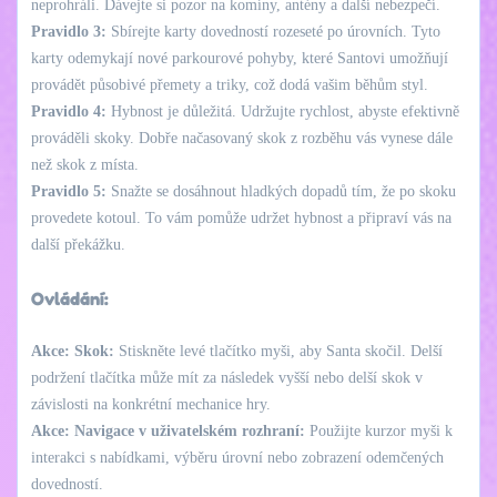
neprohráli. Dávejte si pozor na komíny, antény a další nebezpečí.
Pravidlo 3:
Sbírejte karty dovedností rozeseté po úrovních. Tyto
karty odemykají nové parkourové pohyby, které Santovi umožňují
provádět působivé přemety a triky, což dodá vašim běhům styl.
Pravidlo 4:
Hybnost je důležitá. Udržujte rychlost, abyste efektivně
prováděli skoky. Dobře načasovaný skok z rozběhu vás vynese dále
než skok z místa.
Pravidlo 5:
Snažte se dosáhnout hladkých dopadů tím, že po skoku
provedete kotoul. To vám pomůže udržet hybnost a připraví vás na
další překážku.
Ovládání:
Akce: Skok:
Stiskněte levé tlačítko myši, aby Santa skočil. Delší
podržení tlačítka může mít za následek vyšší nebo delší skok v
závislosti na konkrétní mechanice hry.
Akce: Navigace v uživatelském rozhraní:
Použijte kurzor myši k
interakci s nabídkami, výběru úrovní nebo zobrazení odemčených
dovedností.