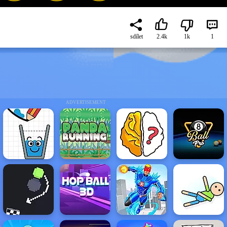
sdílet
2.4k
1k
1
ADVERTISEMENT