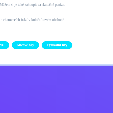
ůžete si je také zakoupit za skutečné peníze.
 a chatovacích frází v kulečníkovém obchodě.
NU
Míčové hry
Fyzikální hry
Kids
ajů
Kontaktujte mě
Čeština