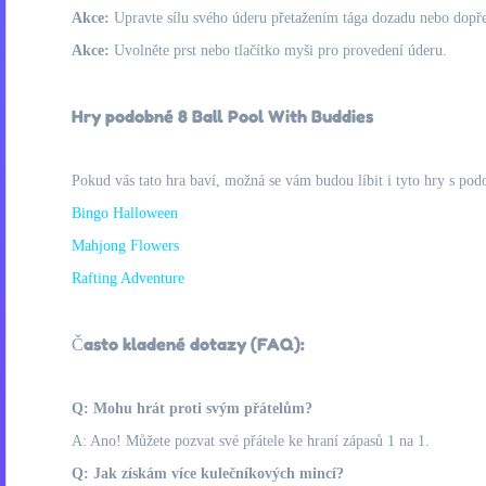
Akce:
Upravte sílu svého úderu přetažením tága dozadu nebo dopř
Akce:
Uvolněte prst nebo tlačítko myši pro provedení úderu.
Hry podobné 8 Ball Pool With Buddies
Pokud vás tato hra baví, možná se vám budou líbit i tyto hry s pod
Bingo Halloween
Mahjong Flowers
Rafting Adventure
Často kladené dotazy (FAQ):
Q: Mohu hrát proti svým přátelům?
A: Ano! Můžete pozvat své přátele ke hraní zápasů 1 na 1.
Q: Jak získám více kulečníkových mincí?