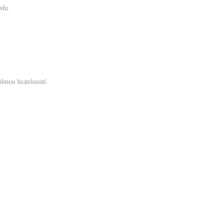
edu.
obnou hratelností.