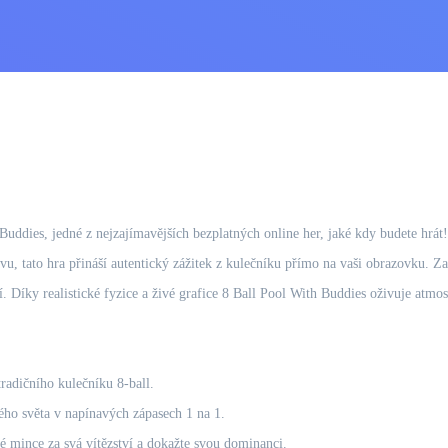
 Buddies, jedné z nejzajímavějších bezplatných online her, jaké kdy budete hrát
avu, tato hra přináší autentický zážitek z kulečníku přímo na vaši obrazovku. Z
. Díky realistické fyzice a živé grafice 8 Ball Pool With Buddies oživuje atmos
tradičního kulečníku 8-ball.
lého světa v napínavých zápasech 1 na 1.
é mince za svá vítězství a dokažte svou dominanci.