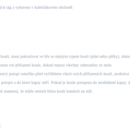
ých tág a vybavení v kulečníkovém obchodě.
í kouli, musí pokračovat ve hře se stejným typem koulí (plné nebo půlky), dok
ouze své přiřazené koule, dokud nejsou všechny odstraněny ze stolu.
který potopí osmičku před vyčištěním všech svých přiřazených koulí, prohrává 
í potopit a do které kapsy míří. Pokud je koule potopena do neohlášené kapsy, ú
ož znamená, že může umístit bílou kouli kamkoli na stůl.
í.