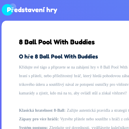
Představení hry
8 Ball Pool With Buddies
O hře 8 Ball Pool With Buddies
Křídujte své tágo a připravte se na zahájení hry v 8 Ball Pool With
hraní s přáteli, nebo příležitostný hráč, který hledá pohodovou záb
trikového úderu a soutěživý nával ze potopení osmičky pro vítězství
kamarády a zjistit, kdo má na to, aby ovládl stůl a získal vítězství!
Klasická hratelnost 8-Ball:
Zažijte autentická pravidla a strategii 
Zápasy pro více hráčů:
Vyzvěte přátele nebo soutěžte s hráči z ce
Systém postupu:
Zlepšujte své dovednosti, vydělávejte kulečníkov