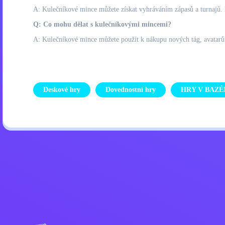
A: Kulečníkové mince můžete získat vyhráváním zápasů a turnajů. M
Q: Co mohu dělat s kulečníkovými mincemi?
A: Kulečníkové mince můžete použít k nákupu nových tág, avatarů
Deskové hry
Dovednostní hry
HRY V BAZÉ
Zásady ochrany osobních úd