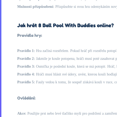
Možnosti přizpůsobení:
Přizpůsobte si svou hru odemykáním nov
Jak hrát 8 Ball Pool With Buddies online?
Pravidla hry:
Pravidlo 1:
Hra začíná rozstřelem. Pokud hráč při rozstřelu potop
Pravidlo 2:
Jakmile je koule potopena, hráči musí poté zasahovat p
Pravidlo 3:
Osmička je poslední koule, která se má potopit. Hráč, 
Pravidlo 4:
Hráči musí hlásit své údery, uvést, kterou kouli hodlaj
Pravidlo 5:
Fauly vedou k tomu, že soupeř získává kouli v ruce, c
Ovládání:
Akce:
Použijte prst nebo levé tlačítko myši pro podržení a zamířen