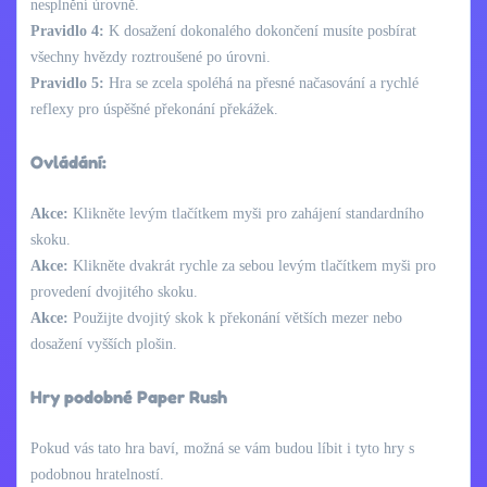
nesplnění úrovně.
Pravidlo 4:
K dosažení dokonalého dokončení musíte posbírat
všechny hvězdy roztroušené po úrovni.
Pravidlo 5:
Hra se zcela spoléhá na přesné načasování a rychlé
reflexy pro úspěšné překonání překážek.
Ovládání:
Akce:
Klikněte levým tlačítkem myši pro zahájení standardního
skoku.
Akce:
Klikněte dvakrát rychle za sebou levým tlačítkem myši pro
provedení dvojitého skoku.
Akce:
Použijte dvojitý skok k překonání větších mezer nebo
dosažení vyšších plošin.
Hry podobné Paper Rush
Pokud vás tato hra baví, možná se vám budou líbit i tyto hry s
podobnou hratelností.