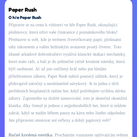
Paper Rush
O hře Paper Rush
Připravte se na cestu k vítězství ve hře Paper Rush, okouzlující
plošinovce, která oživí vaše čmáranice z poznámkového bloku!
Představte si svět, kde je terénem čtverečkovaný papír, plošinami
tahy inkoustem a vaším hrdinským avatarem prostý čtverec. Toto
úžasné arkádové dobrodružství využívá klasické skákací mechaniky,
které máte rádi, a balí je do jedinečné ručně kreslené estetiky, která
hýří osobností. Ať už jste ostřílený hráč nebo jen hledáte
příležitostnou zábavu, Paper Rush nabízí poutavý zážitek, který je
překvapivě náročný a neodolatelně návykový. Je to jedna z těch
perfektních bezplatných online her, když potřebujete rychlou dávku
zábavy. Zapomeňte na složité nastavování; toto je skutečná okamžitá
klasika, díky čemuž je jednou z nejjednodušších her, které si můžete
zahrát, když se nudíte během pauzy na kávu nebo líného odpoledne.
Jste připraveni otestovat své reflexy a dobýt papírový svět?
Ručně kreslená estetika:
Procházejte rozmarem oplývajícím světem