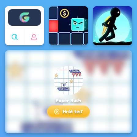
Enjoy4fun
Paper Rush
Hrát teď