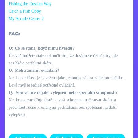
Fishing the Russian Way
Catch a Fish Obby
My Arcade Center 2
FAQ:
Q: Co se stane, když minu hvězdu?
Úroveň můžete stále dokončit tím, že dosáhnete černé díry, ale
nezískáte perfektní skóre.
Q: Mohu změnit ovládání?
Ne, Paper Rush je navržena jako jednoduchá hra na jedno tlačítko.
Levá myš je jediné potřebné ovládání.
Q: Jsou ve hře nějaké vylepšení nebo speciální schopnosti?
Ne, hra se zaměřuje čistě na vaši schopnost načasovat skoky a
procházet ručně kreslenými překážkami bez spoléhání na další
vylepšení.