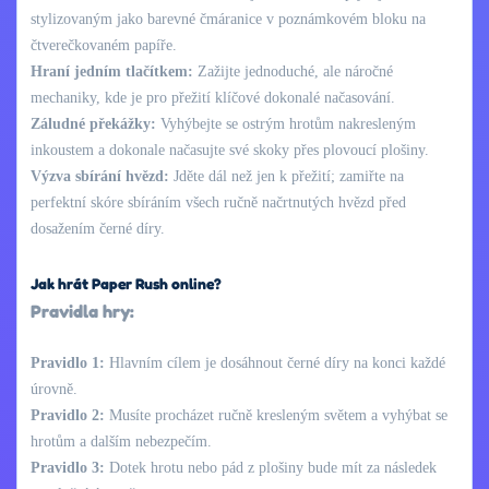
stylizovaným jako barevné čmáranice v poznámkovém bloku na
čtverečkovaném papíře.
Hraní jedním tlačítkem:
Zažijte jednoduché, ale náročné
mechaniky, kde je pro přežití klíčové dokonalé načasování.
Záludné překážky:
Vyhýbejte se ostrým hrotům nakresleným
inkoustem a dokonale načasujte své skoky přes plovoucí plošiny.
Výzva sbírání hvězd:
Jděte dál než jen k přežití; zamiřte na
perfektní skóre sbíráním všech ručně načrtnutých hvězd před
dosažením černé díry.
Jak hrát Paper Rush online?
Pravidla hry:
Pravidlo 1:
Hlavním cílem je dosáhnout černé díry na konci každé
úrovně.
Pravidlo 2:
Musíte procházet ručně kresleným světem a vyhýbat se
hrotům a dalším nebezpečím.
Pravidlo 3:
Dotek hrotu nebo pád z plošiny bude mít za následek