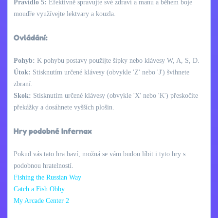
Pravidlo 5:
Efektivně spravujte své zdraví a manu a během boje
moudře využívejte lektvary a kouzla.
Ovládání:
Pohyb:
K pohybu postavy použijte šipky nebo klávesy W, A, S, D.
Útok:
Stisknutím určené klávesy (obvykle 'Z' nebo 'J') švihnete
zbraní.
Skok:
Stisknutím určené klávesy (obvykle 'X' nebo 'K') přeskočíte
překážky a dosáhnete vyšších plošin.
Hry podobné Infernax
Pokud vás tato hra baví, možná se vám budou líbit i tyto hry s
podobnou hratelností.
Fishing the Russian Way
Catch a Fish Obby
My Arcade Center 2