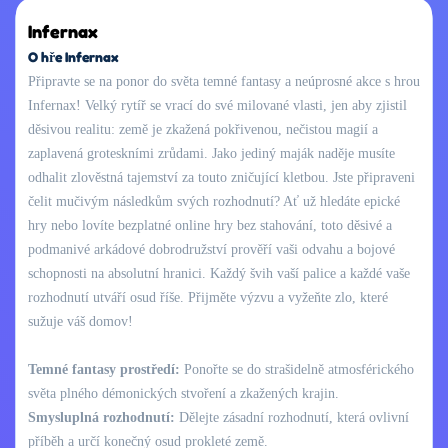
Infernax
O hře Infernax
Připravte se na ponor do světa temné fantasy a neúprosné akce s hrou
Infernax! Velký rytíř se vrací do své milované vlasti, jen aby zjistil
děsivou realitu: země je zkažená pokřivenou, nečistou magií a
zaplavená groteskními zrůdami. Jako jediný maják naděje musíte
odhalit zlověstná tajemství za touto zničující kletbou. Jste připraveni
čelit mučivým následkům svých rozhodnutí? Ať už hledáte epické
hry nebo lovíte bezplatné online hry bez stahování, toto děsivé a
podmanivé arkádové dobrodružství prověří vaši odvahu a bojové
schopnosti na absolutní hranici. Každý švih vaší palice a každé vaše
rozhodnutí utváří osud říše. Přijměte výzvu a vyžeňte zlo, které
sužuje váš domov!
Temné fantasy prostředí:
Ponořte se do strašidelně atmosférického
světa plného démonických stvoření a zkažených krajin.
Smysluplná rozhodnutí:
Dělejte zásadní rozhodnutí, která ovlivní
příběh a určí konečný osud prokleté země.