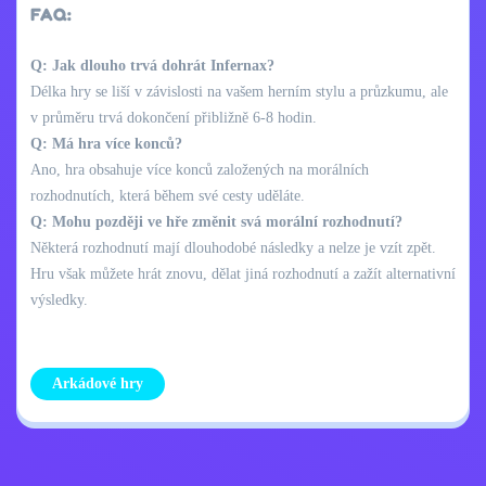
FAQ:
Q: Jak dlouho trvá dohrát Infernax?
Délka hry se liší v závislosti na vašem herním stylu a průzkumu, ale
v průměru trvá dokončení přibližně 6-8 hodin.
Q: Má hra více konců?
Ano, hra obsahuje více konců založených na morálních
rozhodnutích, která během své cesty uděláte.
Q: Mohu později ve hře změnit svá morální rozhodnutí?
Některá rozhodnutí mají dlouhodobé následky a nelze je vzít zpět.
Hru však můžete hrát znovu, dělat jiná rozhodnutí a zažít alternativní
výsledky.
Arkádové hry