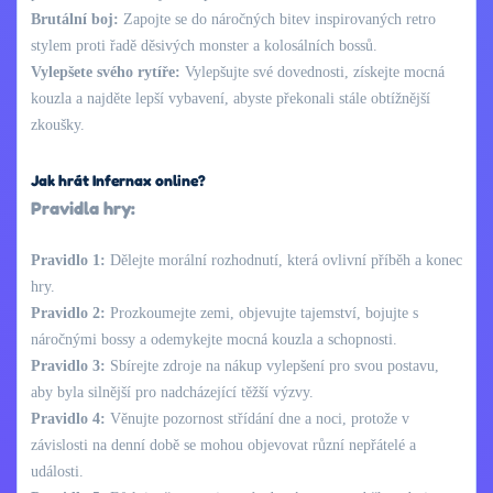
Brutální boj:
Zapojte se do náročných bitev inspirovaných retro
stylem proti řadě děsivých monster a kolosálních bossů.
Vylepšete svého rytíře:
Vylepšujte své dovednosti, získejte mocná
kouzla a najděte lepší vybavení, abyste překonali stále obtížnější
zkoušky.
Jak hrát Infernax online?
Pravidla hry:
Pravidlo 1:
Dělejte morální rozhodnutí, která ovlivní příběh a konec
hry.
Pravidlo 2:
Prozkoumejte zemi, objevujte tajemství, bojujte s
náročnými bossy a odemykejte mocná kouzla a schopnosti.
Pravidlo 3:
Sbírejte zdroje na nákup vylepšení pro svou postavu,
aby byla silnější pro nadcházející těžší výzvy.
Pravidlo 4:
Věnujte pozornost střídání dne a noci, protože v
závislosti na denní době se mohou objevovat různí nepřátelé a
události.