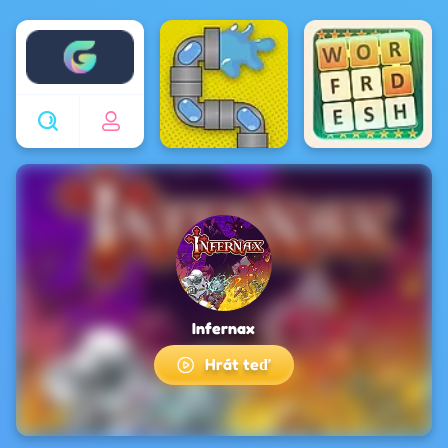
Enjoy4fun
Infernax
Hrát teď