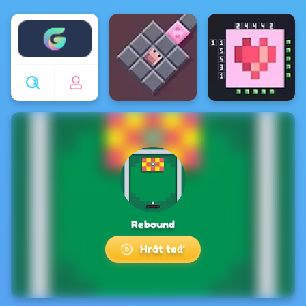
Enjoy4fun
Rebound
Hrát teď