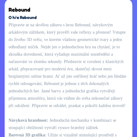
Rebound
O hře Rebound
Připravte se na skvělou zábavu s hrou Rebound, návykovým
arkádovým zážitkem, který prověří vaše reflexy a přesnost! Vstupte
do živého 3D světa, ve kterém vládnou geometrické tvary a jeden
odhodlaný míček. Nejde jen o jednoduchou hru na chytání; je to
zkouška dovedností, která vyžaduje maximální soustředění a
načasování ve zlomku sekundy. Představte si vzrušení z klasických
arkád, přepracované pro moderní éru, skutečný skvost mezi
bezplatnými online hrami. Ať už jste ostřílený hráč nebo jen hledáte
rychlé odreagování, Rebound je jednou z těch dokonalých
jednoduchých her. Jasné barvy a jednoduchá grafika vytvářejí
příjemnou atmosféru, která vás vtáhne do světa nekonečné zábavy
při odrážení. Připravte se odrážet, praskat a pokořit každou úroveň!
Návyková hratelnost:
Jednoduchá mechanika v kombinaci se
stoupající obtížností vytváří vysoce hratelný zážitek.
Barevná 3D grafika:
Užijte si vizuálně stimulující prostředí s