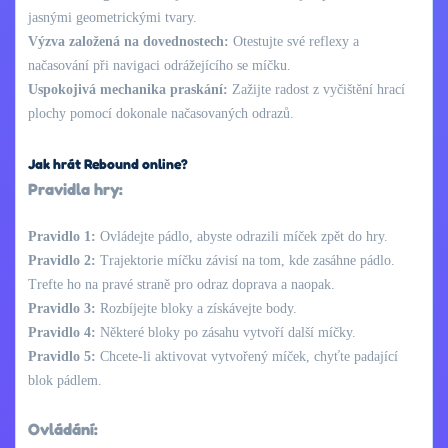
jasnými geometrickými tvary.
Výzva založená na dovednostech:
Otestujte své reflexy a
načasování při navigaci odrážejícího se míčku.
Uspokojivá mechanika praskání:
Zažijte radost z vyčištění hrací
plochy pomocí dokonale načasovaných odrazů.
Jak hrát Rebound online?
Pravidla hry:
Pravidlo 1:
Ovládejte pádlo, abyste odrazili míček zpět do hry.
Pravidlo 2:
Trajektorie míčku závisí na tom, kde zasáhne pádlo.
Trefte ho na pravé straně pro odraz doprava a naopak.
Pravidlo 3:
Rozbíjejte bloky a získávejte body.
Pravidlo 4:
Některé bloky po zásahu vytvoří další míčky.
Pravidlo 5:
Chcete-li aktivovat vytvořený míček, chyťte padající
blok pádlem.
Ovládání: