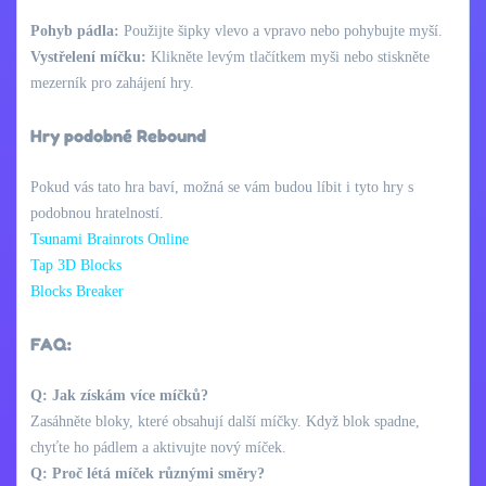
Pohyb pádla:
Použijte šipky vlevo a vpravo nebo pohybujte myší.
Vystřelení míčku:
Klikněte levým tlačítkem myši nebo stiskněte
mezerník pro zahájení hry.
Hry podobné Rebound
Pokud vás tato hra baví, možná se vám budou líbit i tyto hry s
podobnou hratelností.
Tsunami Brainrots Online
Tap 3D Blocks
Blocks Breaker
FAQ:
Q: Jak získám více míčků?
Zasáhněte bloky, které obsahují další míčky. Když blok spadne,
chyťte ho pádlem a aktivujte nový míček.
Q: Proč létá míček různými směry?