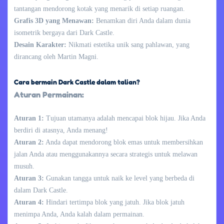
tantangan mendorong kotak yang menarik di setiap ruangan.
Grafis 3D yang Menawan:
Benamkan diri Anda dalam dunia
isometrik bergaya dari Dark Castle.
Desain Karakter:
Nikmati estetika unik sang pahlawan, yang
dirancang oleh Martin Magni.
Cara bermain Dark Castle dalam talian?
Aturan Permainan:
Aturan 1:
Tujuan utamanya adalah mencapai blok hijau. Jika Anda
berdiri di atasnya, Anda menang!
Aturan 2:
Anda dapat mendorong blok emas untuk membersihkan
jalan Anda atau menggunakannya secara strategis untuk melawan
musuh.
Aturan 3:
Gunakan tangga untuk naik ke level yang berbeda di
dalam Dark Castle.
Aturan 4:
Hindari tertimpa blok yang jatuh. Jika blok jatuh
menimpa Anda, Anda kalah dalam permainan.