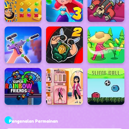
Pengenalan Permainan