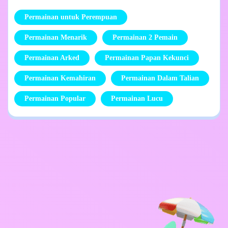
Permainan untuk Perempuan
Permainan Menarik
Permainan 2 Pemain
Permainan Arked
Permainan Papan Kekunci
Permainan Kemahiran
Permainan Dalam Talian
Permainan Popular
Permainan Lucu
Dasar Privasi
Hubungi Saya
Kids
Bahasa Melayu