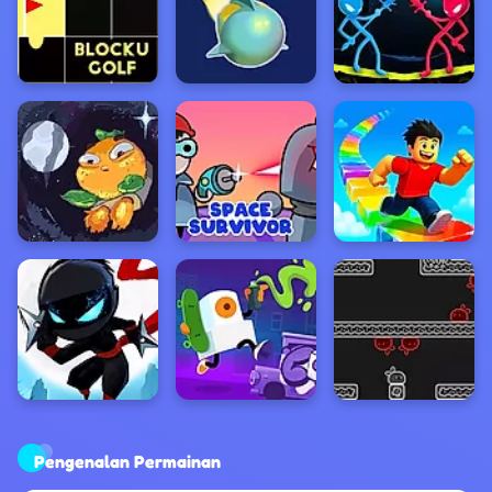
Pengenalan Permainan