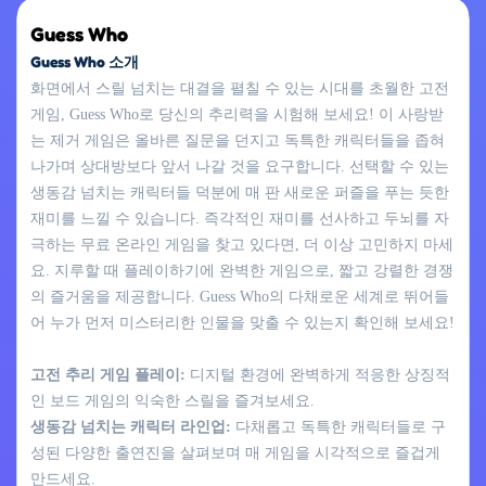
Guess Who
Guess Who 소개
화면에서 스릴 넘치는 대결을 펼칠 수 있는 시대를 초월한 고전
게임, Guess Who로 당신의 추리력을 시험해 보세요! 이 사랑받
는 제거 게임은 올바른 질문을 던지고 독특한 캐릭터들을 좁혀
나가며 상대방보다 앞서 나갈 것을 요구합니다. 선택할 수 있는
생동감 넘치는 캐릭터들 덕분에 매 판 새로운 퍼즐을 푸는 듯한
재미를 느낄 수 있습니다. 즉각적인 재미를 선사하고 두뇌를 자
극하는 무료 온라인 게임을 찾고 있다면, 더 이상 고민하지 마세
요. 지루할 때 플레이하기에 완벽한 게임으로, 짧고 강렬한 경쟁
의 즐거움을 제공합니다. Guess Who의 다채로운 세계로 뛰어들
어 누가 먼저 미스터리한 인물을 맞출 수 있는지 확인해 보세요!
고전 추리 게임 플레이:
디지털 환경에 완벽하게 적응한 상징적
인 보드 게임의 익숙한 스릴을 즐겨보세요.
생동감 넘치는 캐릭터 라인업:
다채롭고 독특한 캐릭터들로 구
성된 다양한 출연진을 살펴보며 매 게임을 시각적으로 즐겁게
만드세요.