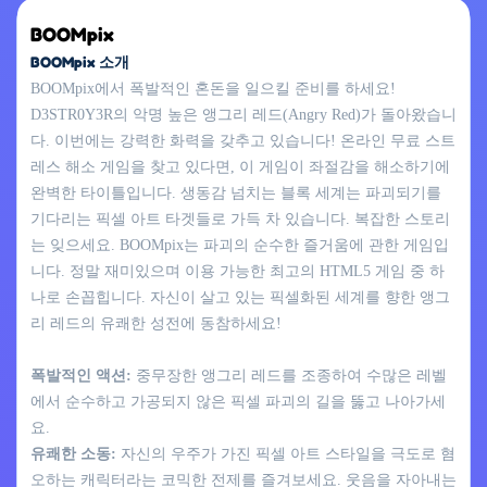
BOOMpix
BOOMpix 소개
BOOMpix에서 폭발적인 혼돈을 일으킬 준비를 하세요!
D3STR0Y3R의 악명 높은 앵그리 레드(Angry Red)가 돌아왔습니
다. 이번에는 강력한 화력을 갖추고 있습니다! 온라인 무료 스트
레스 해소 게임을 찾고 있다면, 이 게임이 좌절감을 해소하기에
완벽한 타이틀입니다. 생동감 넘치는 블록 세계는 파괴되기를
기다리는 픽셀 아트 타겟들로 가득 차 있습니다. 복잡한 스토리
는 잊으세요. BOOMpix는 파괴의 순수한 즐거움에 관한 게임입
니다. 정말 재미있으며 이용 가능한 최고의 HTML5 게임 중 하
나로 손꼽힙니다. 자신이 살고 있는 픽셀화된 세계를 향한 앵그
리 레드의 유쾌한 성전에 동참하세요!
폭발적인 액션:
중무장한 앵그리 레드를 조종하여 수많은 레벨
에서 순수하고 가공되지 않은 픽셀 파괴의 길을 뚫고 나아가세
요.
유쾌한 소동:
자신의 우주가 가진 픽셀 아트 스타일을 극도로 혐
오하는 캐릭터라는 코믹한 전제를 즐겨보세요. 웃음을 자아내는