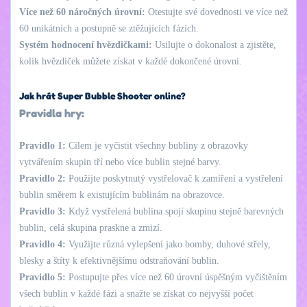
Více než 60 náročných úrovní:
Otestujte své dovednosti ve více než
60 unikátních a postupně se ztěžujících fázích.
Systém hodnocení hvězdičkami:
Usilujte o dokonalost a zjistěte,
kolik hvězdiček můžete získat v každé dokončené úrovni.
Jak hrát Super Bubble Shooter online?
Pravidla hry:
Pravidlo 1:
Cílem je vyčistit všechny bubliny z obrazovky
vytvářením skupin tří nebo více bublin stejné barvy.
Pravidlo 2:
Použijte poskytnutý vystřelovač k zamíření a vystřelení
bublin směrem k existujícím bublinám na obrazovce.
Pravidlo 3:
Když vystřelená bublina spojí skupinu stejně barevných
bublin, celá skupina praskne a zmizí.
Pravidlo 4:
Využijte různá vylepšení jako bomby, duhové střely,
blesky a štíty k efektivnějšímu odstraňování bublin.
Pravidlo 5:
Postupujte přes více než 60 úrovní úspěšným vyčištěním
všech bublin v každé fázi a snažte se získat co nejvyšší počet