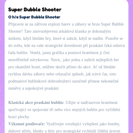
Super Bubble Shooter
O hře Super Bubble Shooter
Připravte se na zářivou explozi barev a zábavy se hrou Super Bubble
Shooter! Tato znovuobjevená arkádová klasika je dokonalým
únikem, když hledáte hry, které si zahrát, když se nudíte. Ponořte se
do světa, kde na vaše strategické dovednosti při praskání čeká oslnivá
řada bublin. Veselá, jasná grafika a poutavá hratelnost ji činí
neuvěřitelně návykovou. Navíc, jako jedna z našich nejlepších her
pro okamžité hraní, můžete skočit přímo do akce. Ať už hledáte
rychlou dávku zábavy nebo relaxační způsob, jak trávit čas, toto
podmanivé bublinkové dobrodružství zaručeně přinese nekonečné
úsměvy a uspokojivé praskání.
Klasická akce praskání bublin:
Užijte si nadčasovou hratelnost
spočívající ve spojování tří nebo více stejných bublin pro vyčištění
hrací plochy.
Výkonné posilovače:
Využívejte vzrušující vylepšení jako bomby,
duhové střely, blesky a štíty pro strategické rychlejší čištění úrovní.