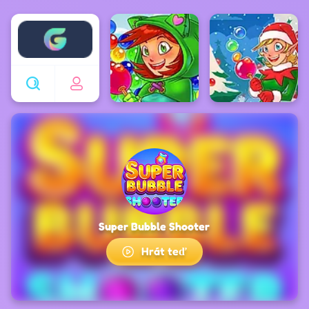
Enjoy4fun
Super Bubble Shooter
Hrát teď