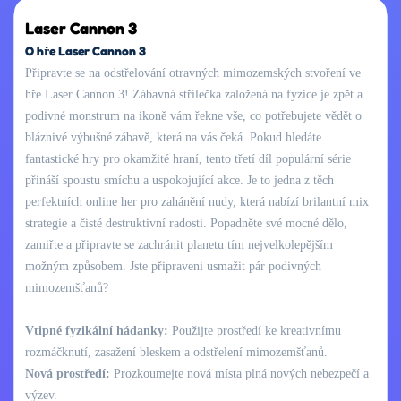
Laser Cannon 3
O hře Laser Cannon 3
Připravte se na odstřelování otravných mimozemských stvoření ve
hře Laser Cannon 3! Zábavná střílečka založená na fyzice je zpět a
podivné monstrum na ikoně vám řekne vše, co potřebujete vědět o
bláznivé výbušné zábavě, která na vás čeká. Pokud hledáte
fantastické hry pro okamžité hraní, tento třetí díl populární série
přináší spoustu smíchu a uspokojující akce. Je to jedna z těch
perfektních online her pro zahánění nudy, která nabízí brilantní mix
strategie a čisté destruktivní radosti. Popadněte své mocné dělo,
zamiřte a připravte se zachránit planetu tím nejvelkolepějším
možným způsobem. Jste připraveni usmažit pár podivných
mimozemšťanů?
Vtipné fyzikální hádanky:
Použijte prostředí ke kreativnímu
rozmáčknutí, zasažení bleskem a odstřelení mimozemšťanů.
Nová prostředí:
Prozkoumejte nová místa plná nových nebezpečí a
výzev.