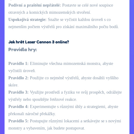
Podivní a praštění nepřátelé:
Postavte se celé nové soupisce
otravných a komických mimozemských stvoření.
Uspokojivá strategie:
Snažte se vyčistit každou úroveň s co
nejmenším počtem výstřelů pro získání maximálního počtu bodů.
Jak hrát Laser Cannon 3 online?
Pravidla hry:
Pravidlo 1:
Eliminujte všechna mimozemská monstra, abyste
vyčistili úroveň.
Pravidlo 2:
Použijte co nejméně výstřelů, abyste dosáhli vyššího
skóre.
Pravidlo 3:
Využijte prostředí a fyziku ve svůj prospěch, odrážejte
výstřely nebo spouštějte řetězové reakce.
Pravidlo 4:
Experimentujte s různými úhly a strategiemi, abyste
překonali náročné překážky.
Pravidlo 5:
Postupujte různými lokacemi a setkávejte se s novými
monstry a vybavením, jak budete postupovat.