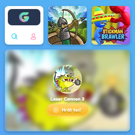
Enjoy4fun
Laser Cannon 3
Hrát teď