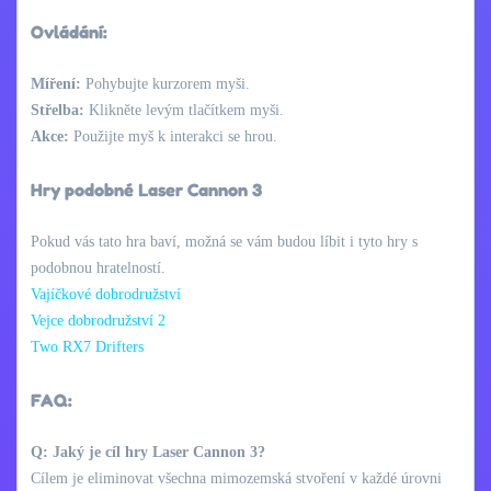
Ovládání:
Míření:
Pohybujte kurzorem myši.
Střelba:
Klikněte levým tlačítkem myši.
Akce:
Použijte myš k interakci se hrou.
Hry podobné Laser Cannon 3
Pokud vás tato hra baví, možná se vám budou líbit i tyto hry s
podobnou hratelností.
Vajíčkové dobrodružství
Vejce dobrodružství 2
Two RX7 Drifters
FAQ:
Q: Jaký je cíl hry Laser Cannon 3?
Cílem je eliminovat všechna mimozemská stvoření v každé úrovni