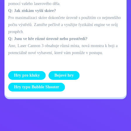
pomocí vašeho laserového děla.
Q: Jak získám vyšší skóre?
Pro maximalizaci skóre dokončete úrovně s použitím co nejmenšího
počtu výstřelů. Zamiřte pečlivě a využijte fyzikální engine ve svůj
prospěch.
Q: Jsou ve hře různé úrovně nebo prostředí?
Ano, Laser Cannon 3 obsahuje různá místa, nová monstra k boji a
potenciálně nové vybavení, které vám pomůže v postupu.
Hry pro kluky
Bojové hry
Hry typu Bubble Shooter
Zásady ochrany
Kontaktujte mě
osobních údajů