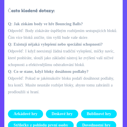
Často kladené dotazy:
Q: Jak získám body ve hře Bouncing Balls?
Odpověď: Body získáváte úspěšným rozbíjením sestupujících bloků.
Čím více bloků zničíte, tím vyšší bude vaše skóre.
Q: Existují nějaká vylepšení nebo speciální schopnosti?
Odpověď: I když neexistují žádná tradiční vylepšení, míčky navíc,
které posbíráte, slouží jako základní nástroj ke zvýšení vaší ničivé
schopnosti a efektivnějšímu odstraňování bloků.
Q: Co se stane, když bloky dosáhnou podlahy?
Odpověď: Pokud se jakémukoliv bloku podaří dosáhnout podlahy,
hra končí. Musíte neustále rozbíjet bloky, abyste tomu zabránili a
prodloužili si hraní.
Arkádové hry
Deskové hry
Bublinové hry
Střílečky z pohledu první osoby
Dovednostní hry