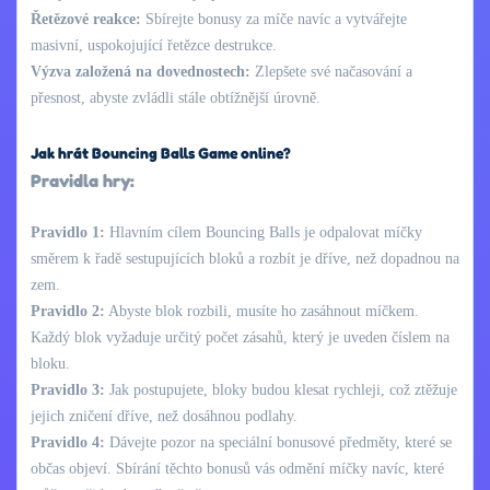
Řetězové reakce:
Sbírejte bonusy za míče navíc a vytvářejte
masivní, uspokojující řetězce destrukce.
Výzva založená na dovednostech:
Zlepšete své načasování a
přesnost, abyste zvládli stále obtížnější úrovně.
Jak hrát Bouncing Balls Game online?
Pravidla hry:
Pravidlo 1:
Hlavním cílem Bouncing Balls je odpalovat míčky
směrem k řadě sestupujících bloků a rozbít je dříve, než dopadnou na
zem.
Pravidlo 2:
Abyste blok rozbili, musíte ho zasáhnout míčkem.
Každý blok vyžaduje určitý počet zásahů, který je uveden číslem na
bloku.
Pravidlo 3:
Jak postupujete, bloky budou klesat rychleji, což ztěžuje
jejich zničení dříve, než dosáhnou podlahy.
Pravidlo 4:
Dávejte pozor na speciální bonusové předměty, které se
občas objeví. Sbírání těchto bonusů vás odmění míčky navíc, které