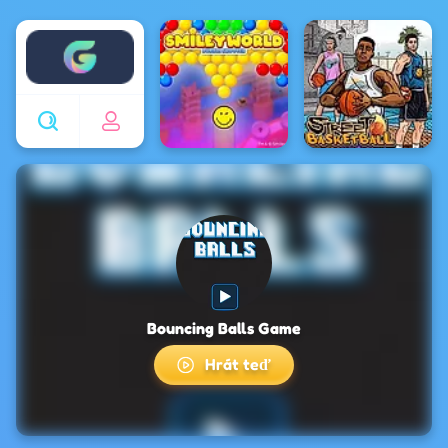
Enjoy4fun
Bouncing Balls Game
Hrát teď