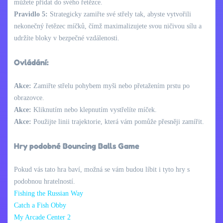
můžete přidat do svého řetězce.
Pravidlo 5:
Strategicky zamiřte své střely tak, abyste vytvořili
nekonečný řetězec míčků, čímž maximalizujete svou ničivou sílu a
udržíte bloky v bezpečné vzdálenosti.
Ovládání:
Akce:
Zamiřte střelu pohybem myši nebo přetažením prstu po
obrazovce.
Akce:
Kliknutím nebo klepnutím vystřelíte míček.
Akce:
Použijte linii trajektorie, která vám pomůže přesněji zamířit.
Hry podobné Bouncing Balls Game
Pokud vás tato hra baví, možná se vám budou líbit i tyto hry s
podobnou hratelností.
Fishing the Russian Way
Catch a Fish Obby
My Arcade Center 2