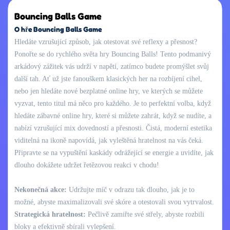
Bouncing Balls Game
O hře Bouncing Balls Game
Hledáte vzrušující způsob, jak otestovat své reflexy a přesnost?
Ponořte se do rychlého světa hry Bouncing Balls! Tento podmanivý
arkádový zážitek vás udrží v napětí, zatímco budete promýšlet svůj
další tah. Ať už jste fanouškem klasických her na rozbíjení cihel,
nebo jen hledáte nové bezplatné online hry, ve kterých se můžete
vyzvat, tento titul má něco pro každého. Je to perfektní volba, když
hledáte zábavné online hry, které si můžete zahrát, když se nudíte, a
nabízí vzrušující mix dovedností a přesnosti. Čistá, moderní estetika
viditelná na ikoně napovídá, jak vyleštěná hratelnost na vás čeká.
Připravte se na vypuštění kaskády odrážející se energie a uvidíte, jak
dlouho dokážete udržet řetězovou reakci v chodu!
Nekonečná akce:
Udržujte míč v odrazu tak dlouho, jak je to
možné, abyste maximalizovali své skóre a otestovali svou vytrvalost.
Strategická hratelnost:
Pečlivě zamiřte své střely, abyste rozbili
bloky a efektivně sbírali vylepšení.