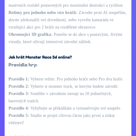
masivních vozidel postavených pro maximální destrukci a rychlost.
Režimy pro jednoho nebo více hráčů:
Závodte proti AI soupeřům,
abyste zdokonalili své dovednosti, nebo vyzvěte kamaráda ve
vzrušující akci pro 2 hráče na rozdělené obrazovce.
Ohromující 3D grafika:
Ponořte se do akce s poutavými, živými
vizuály, které oživují intenzivní závodní zážitek.
Jak hrát Monster Race 3d online?
Pravidla hry:
Pravidlo 1:
Vyberte režim: Pro jednoho hráče nebo Pro dva hráče.
Pravidlo 2:
Vyberte si monster truck, se kterým budete závodit.
Pravidlo 3:
Soutěžte v závodním turnaji na 10 jedinečných,
barevných tratích.
Pravidlo 4:
Vyhýbejte se překážkám a vymanévrujte své soupeře.
Pravidlo 5:
Snažte se projet cílovou čárou jako první a získat
vítězství!