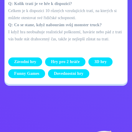
Q: Kolik tratí je ve hře k dispozici?
Celkem je k dispozici 10 různých vzrušujících tratí, na kterých si
můžete otestovat své řidičské schopnosti.
Q: Co se stane, když nabourám svůj monster truck?
I když hra neobsahuje realistické poškození, havárie nebo pád z trati
vás bude stát drahocenný čas, takže je nejlepší zůstat na trati.
Závodní hry
Hry pro 2 hráče
3D hry
Funny Games
Dovednostní hry
Zásady ochrany
Kontaktujte mě
osobních údajů
Kids
Čeština