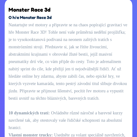
Monster Race 3d
O hře Monster Race 3d
Nastartujte své motory a připravte se na chaos popírající gravitaci ve
hře Monster Race 3D! Tohle není vaše průměrná nedělní projížďka;
je to vysokooktanová podívaná na neonem zalitých tratích s
monstrózními stroji. Představte si, jak se řítíte živoucími,
abstraktními krajinami v obrovské žluté bestii, jejíž masivní
pneumatiky drtí vše, co vám přijde do cesty. Toto je adrenalinem
nabitý sprint do cíle, kde přežijí jen ti nejodvážnější řidiči. Ať už
hledáte online hry zdarma, abyste zabili čas, nebo epické hry, ve
kterých vyzvete kamaráda, tento pestrý závodní titul slibuje divokou
jízdu. Připravte se přijmout šílenství, pocítit řev motoru a vypustit
bestii uvnitř na těchto bláznivých, barevných tratích.
10 dynamických tratí:
Ovládněte různé náročné a barevné kurzy
navržené tak, aby otestovaly vaše řidičské schopnosti na absolutní
hranici.
Vlastní monster trucky:
Usedněte za volant speciálně navržených,