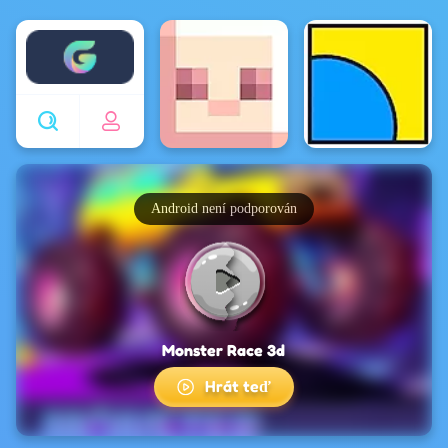
Enjoy4fun
Android není podporován
Monster Race 3d
Hrát teď