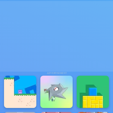
ADVERTISEMENT