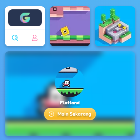
Enjoy4fun
Flatland
Main Sekarang