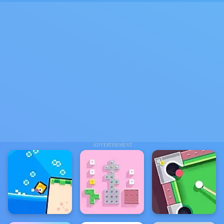
ADVERTISEMENT