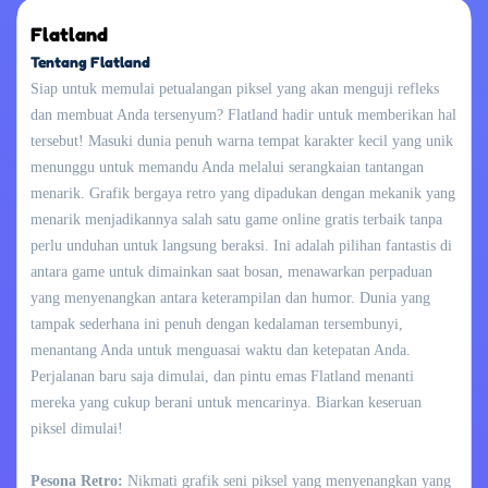
Flatland
Tentang Flatland
Siap untuk memulai petualangan piksel yang akan menguji refleks
dan membuat Anda tersenyum? Flatland hadir untuk memberikan hal
tersebut! Masuki dunia penuh warna tempat karakter kecil yang unik
menunggu untuk memandu Anda melalui serangkaian tantangan
menarik. Grafik bergaya retro yang dipadukan dengan mekanik yang
menarik menjadikannya salah satu game online gratis terbaik tanpa
perlu unduhan untuk langsung beraksi. Ini adalah pilihan fantastis di
antara game untuk dimainkan saat bosan, menawarkan perpaduan
yang menyenangkan antara keterampilan dan humor. Dunia yang
tampak sederhana ini penuh dengan kedalaman tersembunyi,
menantang Anda untuk menguasai waktu dan ketepatan Anda.
Perjalanan baru saja dimulai, dan pintu emas Flatland menanti
mereka yang cukup berani untuk mencarinya. Biarkan keseruan
piksel dimulai!
Pesona Retro:
Nikmati grafik seni piksel yang menyenangkan yang