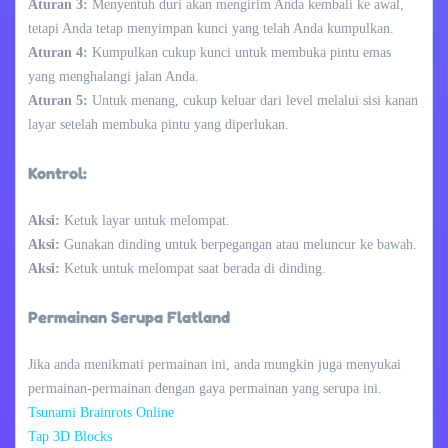
Aturan 3:
Menyentuh duri akan mengirim Anda kembali ke awal,
tetapi Anda tetap menyimpan kunci yang telah Anda kumpulkan.
Aturan 4:
Kumpulkan cukup kunci untuk membuka pintu emas
yang menghalangi jalan Anda.
Aturan 5:
Untuk menang, cukup keluar dari level melalui sisi kanan
layar setelah membuka pintu yang diperlukan.
Kontrol:
Aksi:
Ketuk layar untuk melompat.
Aksi:
Gunakan dinding untuk berpegangan atau meluncur ke bawah.
Aksi:
Ketuk untuk melompat saat berada di dinding.
Permainan Serupa Flatland
Jika anda menikmati permainan ini, anda mungkin juga menyukai
permainan-permainan dengan gaya permainan yang serupa ini.
Tsunami Brainrots Online
Tap 3D Blocks