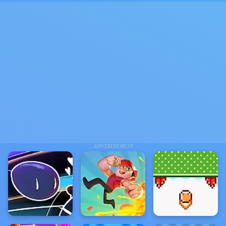
ADVERTISEMENT