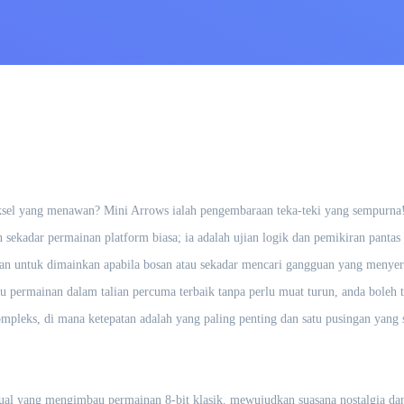
iksel yang menawan? Mini Arrows ialah pengembaraan teka-teki yang sempurna!
 sekadar permainan platform biasa; ia adalah ujian logik dan pemikiran pantas 
n untuk dimainkan apabila bosan atau sekadar mencari gangguan yang menyer
atu permainan dalam talian percuma terbaik tanpa perlu muat turun, anda boleh
ompleks, di mana ketepatan adalah yang paling penting dan satu pusingan yan
sual yang mengimbau permainan 8-bit klasik, mewujudkan suasana nostalgia d