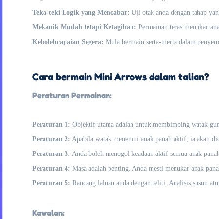
Teka-teki Logik yang Mencabar:
Uji otak anda dengan tahap yan
Mekanik Mudah tetapi Ketagihan:
Permainan teras menukar ana
Kebolehcapaian Segera:
Mula bermain serta-merta dalam penyema
Cara bermain Mini Arrows dalam talian?
Peraturan Permainan:
Peraturan 1:
Objektif utama adalah untuk membimbing watak gumpa
Peraturan 2:
Apabila watak menemui anak panah aktif, ia akan did
Peraturan 3:
Anda boleh menogol keadaan aktif semua anak panah 
Peraturan 4:
Masa adalah penting. Anda mesti menukar anak panah
Peraturan 5:
Rancang laluan anda dengan teliti. Analisis susun a
Kawalan: