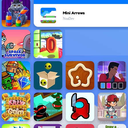
Mini Arrows
NoaDev