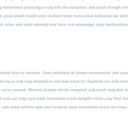
g memerlukan perancangan yang teliti dan manipulasi anak panah strategik unt
k panah adalah mudah untuk difahami tetapi menawarkan kedalaman dan keboleh
k imbas anda tanpa sebarang muat turun atau pemasangan yang membosankan,
lan hijau ke matlamat. Anda melakukan ini dengan memanipulasi anak panah 
orong ke arah yang ditunjukkan oleh anak panah itu. Beginilah cara anda menav
secara serentak. Menukar keadaan mereka mengubah anak panah yang aktif dan
 pada saat yang tepat untuk memastikan watak mengikut laluan yang betul da
tur anak panah sebelum anda mula bergerak untuk menentukan urutan suis yang