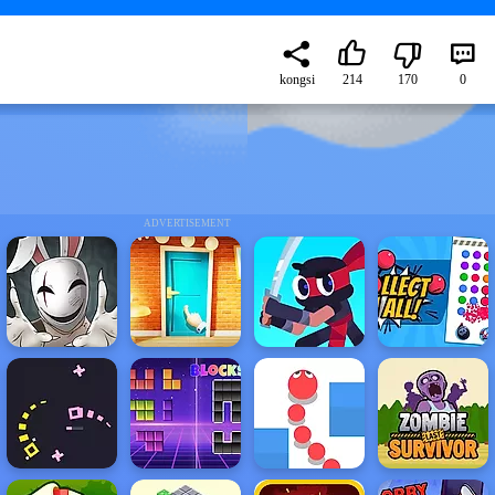
kongsi
214
170
0
ADVERTISEMENT