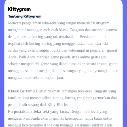
Kittygram
Tentang Kittygram
Mencari pengalaman teka-teki yang sangat menarik? Kittygram
mengambil tantangan asah otak klasik Tangram dan memadukannya
dengan pesona kucing yang tak tertahankan. Bersiaplah untuk
terpikat oleh kucing-kucing yang menggemaskan dan teka-teki
cerdas yang akan menguji logika dan keterampilan penalaran spasial
Anda. Baik Anda mencari game pereda stres online gratis atau
sekadar menjelajahi game yang dapat dimainkan secara instan, game
menggemaskan ini menjanjikan kesenangan yang menyenangkan dan
mengasah otak selama berjam-jam.
Klasik Bertemu Lucu:
Nikmati tantangan teka-teki Tangram yang
familier, kini menampilkan kucing-kucing yang menggemaskan dan
penuh kasih sayang dari Kitty Blocks.
Perpustakaan Teka-teki yang Luas:
Dengan 576 level yang
mengesankan, Anda akan memiliki kesempatan tanpa batas untuk
menguji keterampilan Anda dan menjaga ketajaman pikiran Anda.