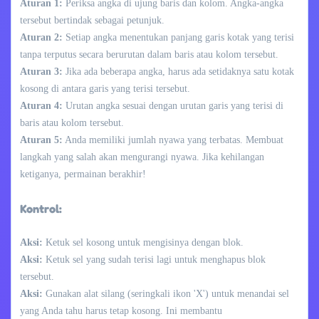
Aturan 1:
Periksa angka di ujung baris dan kolom. Angka-angka
tersebut bertindak sebagai petunjuk.
Aturan 2:
Setiap angka menentukan panjang garis kotak yang terisi
tanpa terputus secara berurutan dalam baris atau kolom tersebut.
Aturan 3:
Jika ada beberapa angka, harus ada setidaknya satu kotak
kosong di antara garis yang terisi tersebut.
Aturan 4:
Urutan angka sesuai dengan urutan garis yang terisi di
baris atau kolom tersebut.
Aturan 5:
Anda memiliki jumlah nyawa yang terbatas. Membuat
langkah yang salah akan mengurangi nyawa. Jika kehilangan
ketiganya, permainan berakhir!
Kontrol:
Aksi:
Ketuk sel kosong untuk mengisinya dengan blok.
Aksi:
Ketuk sel yang sudah terisi lagi untuk menghapus blok
tersebut.
Aksi:
Gunakan alat silang (seringkali ikon 'X') untuk menandai sel
yang Anda tahu harus tetap kosong. Ini membantu