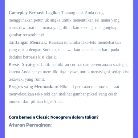
Gameplay Berbasis Logika:
Tantang otak Anda dengan
menggunakan petunjuk angka untuk menentukan sel mana yang
harus diwarnai dan mana yang dibiarkan kosong, mengungkap
gambar tersembunyi.
Tantangan Menarik:
Rasakan dinamika teka-teki mendebarkan
yang mirip dengan Sudoku, menawarkan pendekatan baru pada
deduksi berbasis kisi klasik.
Presisi Strategis:
Latih pemikiran cermat dan perencanaan strategis,
karena Anda hanya memiliki tiga nyawa untuk menavigasi setiap kisi
teka-teki yang rumit.
Progres yang Memuaskan:
Nikmati perasaan memuaskan saat
menyelesaikan teka-teki dan melihat gambar piksel yang cerah
muncul dari pilihan logis Anda.
Cara bermain Classic Nonogram dalam talian?
Aturan Permainan: