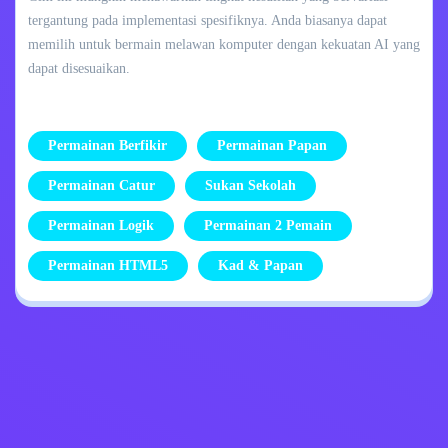
tergantung pada implementasi spesifiknya. Anda biasanya dapat
memilih untuk bermain melawan komputer dengan kekuatan AI yang
dapat disesuaikan.
Permainan Berfikir
Permainan Papan
Permainan Catur
Sukan Sekolah
Permainan Logik
Permainan 2 Pemain
Permainan HTML5
Kad & Papan
Dasar Privasi
Hubungi Saya
Kids
Bahasa Melayu