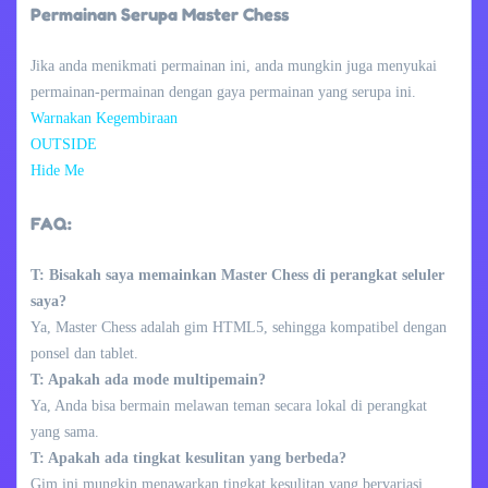
Permainan Serupa Master Chess
Jika anda menikmati permainan ini, anda mungkin juga menyukai
permainan-permainan dengan gaya permainan yang serupa ini.
Warnakan Kegembiraan
OUTSIDE
Hide Me
FAQ:
T: Bisakah saya memainkan Master Chess di perangkat seluler
saya?
Ya, Master Chess adalah gim HTML5, sehingga kompatibel dengan
ponsel dan tablet.
T: Apakah ada mode multipemain?
Ya, Anda bisa bermain melawan teman secara lokal di perangkat
yang sama.
T: Apakah ada tingkat kesulitan yang berbeda?
Gim ini mungkin menawarkan tingkat kesulitan yang bervariasi