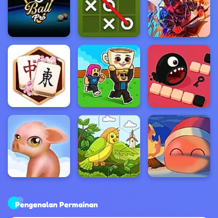
Pengenalan Permainan