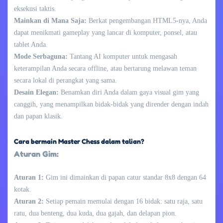
eksekusi taktis.
Mainkan di Mana Saja:
Berkat pengembangan HTML5-nya, Anda
dapat menikmati gameplay yang lancar di komputer, ponsel, atau
tablet Anda.
Mode Serbaguna:
Tantang AI komputer untuk mengasah
keterampilan Anda secara offline, atau bertarung melawan teman
secara lokal di perangkat yang sama.
Desain Elegan:
Benamkan diri Anda dalam gaya visual gim yang
canggih, yang menampilkan bidak-bidak yang dirender dengan indah
dan papan klasik.
Cara bermain Master Chess dalam talian?
Aturan Gim:
Aturan 1:
Gim ini dimainkan di papan catur standar 8x8 dengan 64
kotak.
Aturan 2:
Setiap pemain memulai dengan 16 bidak: satu raja, satu
ratu, dua benteng, dua kuda, dua gajah, dan delapan pion.