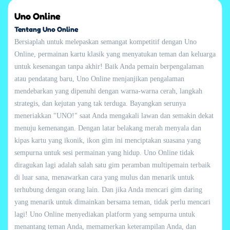
Uno Online
Tentang Uno Online
Bersiaplah untuk melepaskan semangat kompetitif dengan Uno
Online, permainan kartu klasik yang menyatukan teman dan keluarga
untuk kesenangan tanpa akhir! Baik Anda pemain berpengalaman
atau pendatang baru, Uno Online menjanjikan pengalaman
mendebarkan yang dipenuhi dengan warna-warna cerah, langkah
strategis, dan kejutan yang tak terduga. Bayangkan serunya
meneriakkan "UNO!" saat Anda mengakali lawan dan semakin dekat
menuju kemenangan. Dengan latar belakang merah menyala dan
kipas kartu yang ikonik, ikon gim ini menciptakan suasana yang
sempurna untuk sesi permainan yang hidup. Uno Online tidak
diragukan lagi adalah salah satu gim peramban multipemain terbaik
di luar sana, menawarkan cara yang mulus dan menarik untuk
terhubung dengan orang lain. Dan jika Anda mencari gim daring
yang menarik untuk dimainkan bersama teman, tidak perlu mencari
lagi! Uno Online menyediakan platform yang sempurna untuk
menantang teman Anda, memamerkan keterampilan Anda, dan