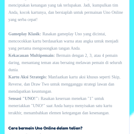
menciptakan kenangan yang tak terlupakan. Jadi, kumpulkan tim
Anda, kocok kartunya, dan bersiaplah untuk permainan Uno Online
yang serba cepat!
Gameplay Klasik:
Rasakan gameplay Uno yang dicintai,
mencocokkan kartu berdasarkan warna atau angka untuk menjadi
yang pertama mengosongkan tangan Anda.
Kekacauan Multipemain:
Bermain dengan 2, 3, atau 4 pemain
daring, menantang teman atau bersaing melawan pemain di seluruh
dunia.
Kartu Aksi Strategis:
Manfaatkan kartu aksi khusus seperti Skip,
Reverse, dan Draw Two untuk mengganggu strategi lawan dan
mendapatkan keuntungan.
Sensasi "UNO!":
Rasakan keseruan menekan "1" untuk
meneriakkan "UNO!" saat Anda hanya menyisakan satu kartu
terakhir, menambahkan elemen ketegangan dan kesenangan.
Cara bermain Uno Online dalam talian?