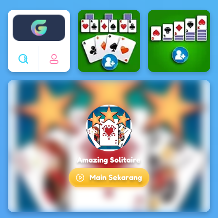
Enjoy4fun
Amazing Solitaire
Main Sekarang