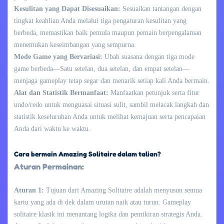
Kesulitan yang Dapat Disesuaikan:
Sesuaikan tantangan dengan
tingkat keahlian Anda melalui tiga pengaturan kesulitan yang
berbeda, memastikan baik pemula maupun pemain berpengalaman
menemukan keseimbangan yang sempurna.
Mode Game yang Bervariasi:
Ubah suasana dengan tiga mode
game berbeda—Satu setelan, dua setelan, dan empat setelan—
menjaga gameplay tetap segar dan menarik setiap kali Anda bermain.
Alat dan Statistik Bermanfaat:
Manfaatkan petunjuk serta fitur
undo/redo untuk menguasai situasi sulit, sambil melacak langkah dan
statistik keseluruhan Anda untuk melihat kemajuan serta pencapaian
Anda dari waktu ke waktu.
Cara bermain Amazing Solitaire dalam talian?
Aturan Permainan:
Aturan 1:
Tujuan dari Amazing Solitaire adalah menyusun semua
kartu yang ada di dek dalam urutan naik atau turun. Gameplay
solitaire klasik ini menantang logika dan pemikiran strategis Anda.