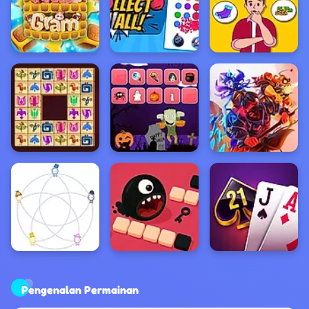
Pengenalan Permainan