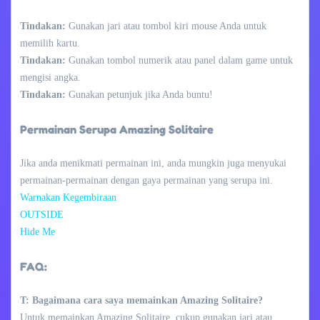
Tindakan:
Gunakan jari atau tombol kiri mouse Anda untuk
memilih kartu.
Tindakan:
Gunakan tombol numerik atau panel dalam game untuk
mengisi angka.
Tindakan:
Gunakan petunjuk jika Anda buntu!
Permainan Serupa Amazing Solitaire
Jika anda menikmati permainan ini, anda mungkin juga menyukai
permainan-permainan dengan gaya permainan yang serupa ini.
Warnakan Kegembiraan
OUTSIDE
Hide Me
FAQ:
T: Bagaimana cara saya memainkan Amazing Solitaire?
Untuk memainkan Amazing Solitaire, cukup gunakan jari atau