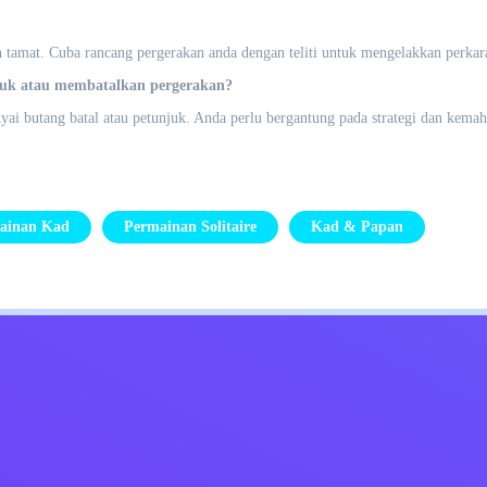
 tamat. Cuba rancang pergerakan anda dengan teliti untuk mengelakkan perkara
juk atau membatalkan pergerakan?
i butang batal atau petunjuk. Anda perlu bergantung pada strategi dan kemah
ainan Kad
Permainan Solitaire
Kad & Papan
Kids
Hubungi Saya
Bahasa Melayu