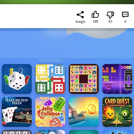
kongsi
189
85
0
ADVERTISEMENT