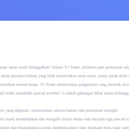
tapi sukar untuk ditinggalkan? Selami Tri Peaks, kelainan pada permainan soli
 talian percuma terbaik yang tidak memerlukan muat turun, sesuai untuk deti
 dimainkan semasa bosan, Tri Peaks menawarkan pengalaman yang menarik sec
nda boleh menakluki puncak tersebut! Ia adalah gabungan hebat antara kelong
taire yang digemari, menawarkan cabaran baharu dan permainan strategik.
iti untuk mendedahkan dan mengalih keluar semua kad daripada tiga puncak y
ermain dan belanjakannya untuk membuka kunci latar belakang meja yang can