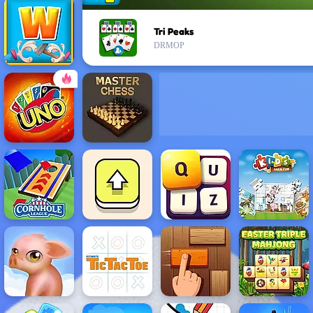
Tri Peaks
DRMOP