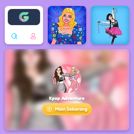
Enjoy4fun
Kpop Adventure
Main Sekarang