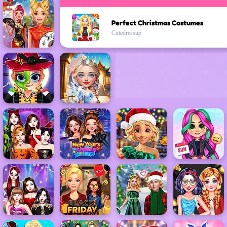
Perfect Christmas Costumes
Cutedressup