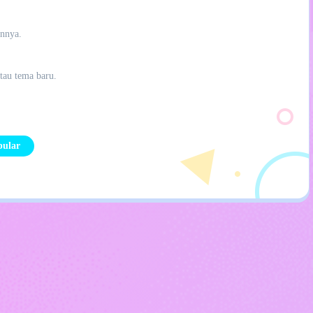
annya.
tau tema baru.
pular