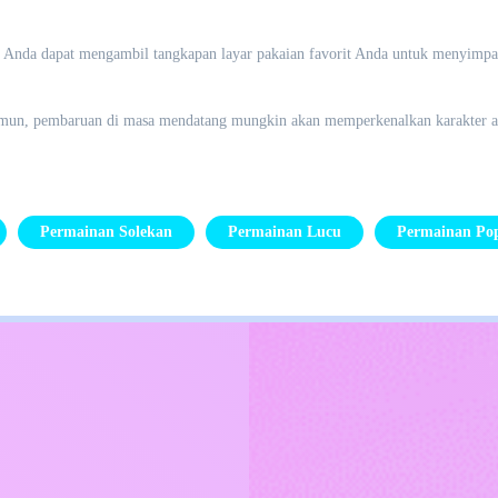
 Anda dapat mengambil tangkapan layar pakaian favorit Anda untuk menyimp
amun, pembaruan di masa mendatang mungkin akan memperkenalkan karakter a
Permainan Solekan
Permainan Lucu
Permainan Po
Kids
Hubungi Saya
Bahasa Melayu