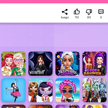
kongsi
761
181
0
ADVERTISEMENT