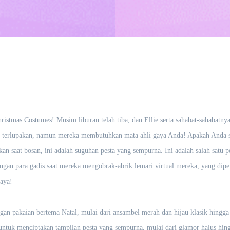
istmas Costumes! Musim liburan telah tiba, dan Ellie serta sahabat-sahabatny
k terlupakan, namun mereka membutuhkan mata ahli gaya Anda! Apakah Anda 
an saat bosan, ini adalah suguhan pesta yang sempurna. Ini adalah salah satu 
engan para gadis saat mereka mengobrak-abrik lemari virtual mereka, yang dip
gaya!
an pakaian bertema Natal, mulai dari ansambel merah dan hijau klasik hingga
untuk menciptakan tampilan pesta yang sempurna, mulai dari glamor halus hing