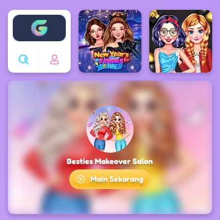
Enjoy4fun
Besties Makeover Salon
Main Sekarang