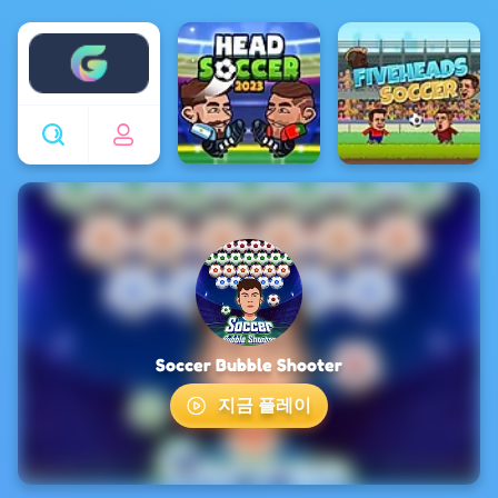
Enjoy4fun
Soccer Bubble Shooter
지금 플레이