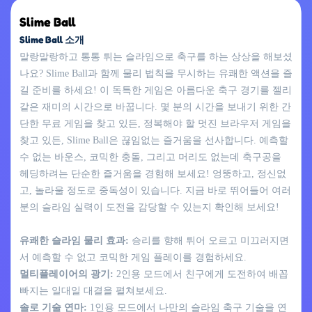
Slime Ball
Slime Ball 소개
말랑말랑하고 통통 튀는 슬라임으로 축구를 하는 상상을 해보셨
나요? Slime Ball과 함께 물리 법칙을 무시하는 유쾌한 액션을 즐
길 준비를 하세요! 이 독특한 게임은 아름다운 축구 경기를 젤리
같은 재미의 시간으로 바꿉니다. 몇 분의 시간을 보내기 위한 간
단한 무료 게임을 찾고 있든, 정복해야 할 멋진 브라우저 게임을
찾고 있든, Slime Ball은 끊임없는 즐거움을 선사합니다. 예측할
수 없는 바운스, 코믹한 충돌, 그리고 머리도 없는데 축구공을
헤딩하려는 단순한 즐거움을 경험해 보세요! 엉뚱하고, 정신없
고, 놀라울 정도로 중독성이 있습니다. 지금 바로 뛰어들어 여러
분의 슬라임 실력이 도전을 감당할 수 있는지 확인해 보세요!
유쾌한 슬라임 물리 효과:
승리를 향해 튀어 오르고 미끄러지면
서 예측할 수 없고 코믹한 게임 플레이를 경험하세요.
멀티플레이어의 광기:
2인용 모드에서 친구에게 도전하여 배꼽
빠지는 일대일 대결을 펼쳐보세요.
솔로 기술 연마:
1인용 모드에서 나만의 슬라임 축구 기술을 연