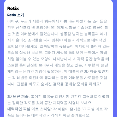
Rotix
Rotix 소개
어이쿠, 누군가 서툴게 행동해서 아름다운 픽셀 아트 조각들을
전부 산산조각 낸 모양이네요! 이제 상황을 수습하고 영웅이 되
는 것은 여러분에게 달렸습니다. 생동감 넘치는 블록들과 여기
저기 흩어진 조각들을 다시 맞춰야 하는 시각적으로 매력적인
모험을 떠나보세요. 알록달록한 큐브들이 어지럽게 흩어져 있는
모습을 상상해 보세요. 그러다 세상을 돌려보면 눈앞에서 마법
처럼 알아볼 수 있는 모양이 나타납니다. 시각적 공간 능력을 테
스트할 흥미진진한 브라우저 게임을 찾고 있든, 지루할 때 즐길
재미있는 온라인 게임이 필요하든, 이 매혹적인 3D 퍼즐 챌린지
는 각 레벨을 회전하며 통과하는 동안 여러분을 사로잡을 것입
니다. 관점을 바꾸고 숨겨진 걸작을 공개할 준비를 하세요!
3D 원근 퍼즐:
흩어진 블록을 회전시켜 완전한 그림으로 정렬되
는 정확한 각도를 찾아 공간 지각력을 시험해 보세요.
매력적인 픽셀 아트 스타일:
각 퍼즐이 즐거운 3D 픽셀 아트 작
품을 드러내는 매력적인 시각적 미학을 즐겨보세요.