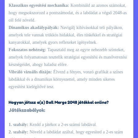
Klasszikus egyesítési mechanika:
Kombináld az azonos számokat,
hogy megsokszorozd a pontszámodat, és a labdádat a végső 2048-as
cél felé növeld.
Dinamikus akadálypályák:
Navigálj kihívásokkal teli pályákon,
amelyek tele vannak trükkös hidakkal, éles tüskékkel és stratégiai
kanyarokkal, amelyek gyors reflexeket igényelnek.
Fokozatos nehézség:
Tapasztald meg az egyre nehezebb szinteket,
amelyek folyamatosan tesztelik stratégiai egyesítési és manőverezési
készségeidet, ahogy haladsz előre.
Vibráló vizuális dizájn:
Élvezd a fényes, vonzó grafikát a színes
labdákkal és a dinamikus környezettel, amely minden sikeres
egyesítést kielégítővé tesz.
Hogyan játssz a(z) Ball Merge 2048 játékkal online?
Játékszabályok:
1. szabály:
Kezdd a játékot a 2-es számú labdával.
2. szabály:
Növeld a labdádat azáltal, hogy egyesíted a 2-es szám