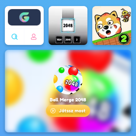
Enjoy4fun
Ball Merge 2048
Játssz most