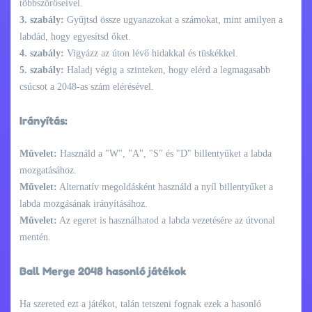
többszöröseivel.
3. szabály:
Gyűjtsd össze ugyanazokat a számokat, mint amilyen a
labdád, hogy egyesítsd őket.
4. szabály:
Vigyázz az úton lévő hidakkal és tüskékkel.
5. szabály:
Haladj végig a szinteken, hogy elérd a legmagasabb
csúcsot a 2048-as szám elérésével.
Irányítás:
Művelet:
Használd a "W", "A", "S" és "D" billentyűket a labda
mozgatásához.
Művelet:
Alternatív megoldásként használd a nyíl billentyűket a
labda mozgásának irányításához.
Művelet:
Az egeret is használhatod a labda vezetésére az útvonal
mentén.
Ball Merge 2048 hasonló játékok
Ha szereted ezt a játékot, talán tetszeni fognak ezek a hasonló