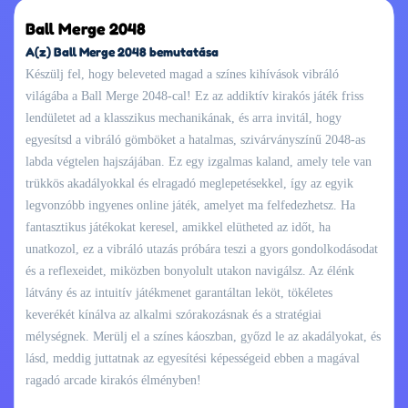
Ball Merge 2048
A(z) Ball Merge 2048 bemutatása
Készülj fel, hogy beleveted magad a színes kihívások vibráló
világába a Ball Merge 2048-cal! Ez az addiktív kirakós játék friss
lendületet ad a klasszikus mechanikának, és arra invitál, hogy
egyesítsd a vibráló gömböket a hatalmas, szivárványszínű 2048-as
labda végtelen hajszájában. Ez egy izgalmas kaland, amely tele van
trükkös akadályokkal és elragadó meglepetésekkel, így az egyik
legvonzóbb ingyenes online játék, amelyet ma felfedezhetsz. Ha
fantasztikus játékokat keresel, amikkel elütheted az időt, ha
unatkozol, ez a vibráló utazás próbára teszi a gyors gondolkodásodat
és a reflexeidet, miközben bonyolult utakon navigálsz. Az élénk
látvány és az intuitív játékmenet garantáltan leköt, tökéletes
keverékét kínálva az alkalmi szórakozásnak és a stratégiai
mélységnek. Merülj el a színes káoszban, győzd le az akadályokat, és
lásd, meddig juttatnak az egyesítési képességeid ebben a magával
ragadó arcade kirakós élményben!