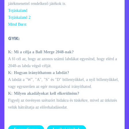
játékmenettel rendelkező játékok is.
Tojáskaland
Tojáskaland 2
Mind Burst
GYIK:
K: Mi a célja a Ball Merge 2048-nak?
A fő cél az, hogy az azonos számú labdákat egyesítsd, hogy elérd a
2048-as labda végső célját.
K: Hogyan irányíthatom a labdát?
A labdát a "W", "A", "S" és "D" billentyűkkel, a nyíl billentyűkkel,
vagy egyszerűen az egér mozgatásával irányíthatod.
K: Milyen akadályokat kell elkerülnöm?
Figyelj az ösvényen szétszórt hidakra és tüskékre, mivel az ütközés
velük hátráltatja az előrehaladásodat.