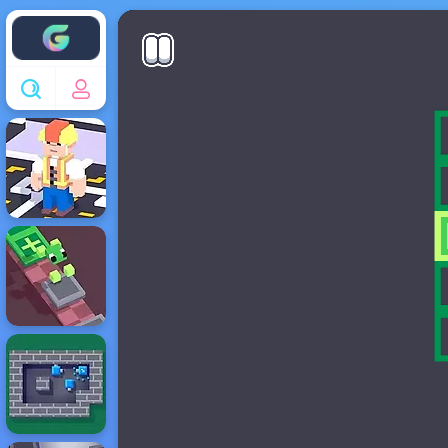
Enjoy4fun