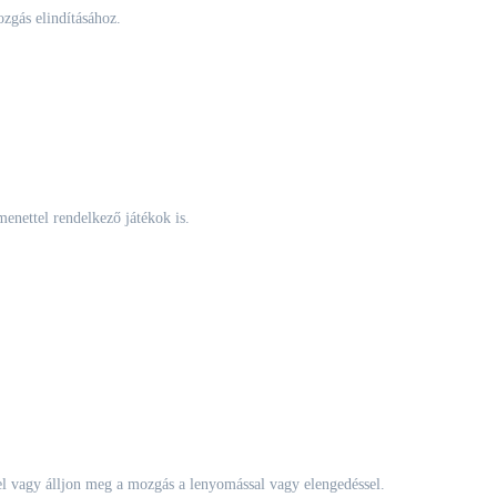
zgás elindításához.
menettel rendelkező játékok is.
el vagy álljon meg a mozgás a lenyomással vagy elengedéssel.