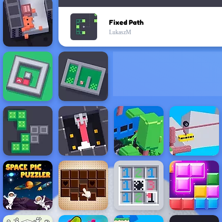
Fixed Path
LukaszM