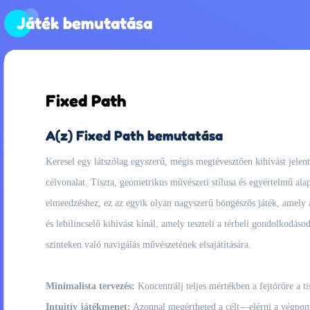
Játék bemutatása
Fixed Path
A(z) Fixed Path bemutatása
Keresel egy látszólag egyszerű, mégis megtévesztően kihívást jelent
célvonalat. Tiszta, geometrikus művészeti stílusa és egyértelmű ala
elmeedzéshez, ez az egyik olyan nagyszerű böngészős játék, amely a
és lebilincselő kihívást kínál, amely teszteli a térbeli gondolkodás
szinteken való navigálás művészetének elsajátítására.
Minimalista tervezés:
Koncentrálj teljes mértékben a fejtörőre a ti
Intuitív játékmenet:
Azonnal megértheted a célt—elérni a végpon