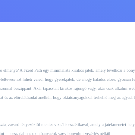
ő élményt? A Fixed Path egy minimalista kirakós játék, amely levetkőzi a bonyolu
pfeltevése azt hiheti veled, hogy gyerekjáték, de ahogy haladsz előre, gyorsan f
zonnal beszippant. Akár tapasztalt kirakós rajongó vagy, akár csak alkalmi web
odat és az előrelátásodat anélkül, hogy oktatóanyagokkal terhelné meg az agyad.
szta, zavaró tényezőktől mentes vizuális esztétikával, amely a játékmenetet hely
tot—hosszadalmas oktatóanyagok vagy bonyolult vezérlés nélkül.