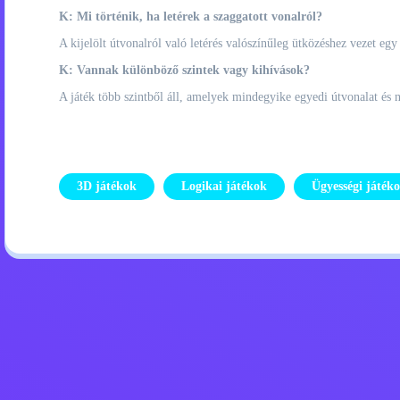
K: Mi történik, ha letérek a szaggatott vonalról?
A kijelölt útvonalról való letérés valószínűleg ütközéshez vezet eg
K: Vannak különböző szintek vagy kihívások?
A játék több szintből áll, amelyek mindegyike egyedi útvonalat és
3D játékok
Logikai játékok
Ügyességi játék
Adatvédelmi szabályzat