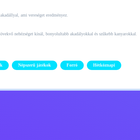
y akadállyal, ami vereséget eredményez.
 növekvő nehézséget kínál, bonyolultabb akadályokkal és szűkebb kanyarokkal.
ok
Népszerű játékok
Forró
Hétköznapi
Kids
Lépj kapcsolatba velem
Magyar