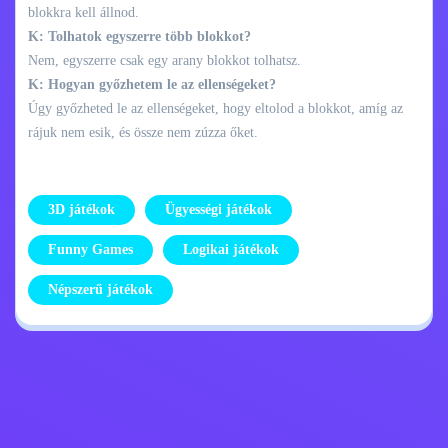
blokkra kell állnod.
K: Tolhatok egyszerre több blokkot?
Nem, egyszerre csak egy arany blokkot tolhatsz.
K: Hogyan győzhetem le az ellenségeket?
Úgy győzheted le az ellenségeket, hogy eltolod a blokkot, amíg az
rájuk nem esik, és össze nem zúzza őket.
3D játékok
Ügyességi játékok
Funny Games
Logikai játékok
Népszerű játékok
Adatvédelmi
Lépj kapcsolatba
szabályzat
velem