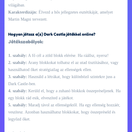
világában.
Karakterdizájn:
Élvezd a hős jellegzetes esztétikáját, amelyet
Martin Magni tervezett.
Hogyan játssz a(z) Dark Castle játékkal online?
Játékszabályok:
1. szabály:
A fő cél a zöld blokk elérése. Ha ráállsz, nyersz!
2. szabály:
Arany blokkokat tolhatsz el az utad tisztításához, vagy
használhatod őket stratégiailag az ellenségek ellen.
3. szabály:
Használd a létrákat, hogy különböző szintekre juss a
Dark Castle-ben.
4. szabály:
Kerüld el, hogy a zuhanó blokkok összepréseljenek. Ha
egy blokk rád esik, elveszíted a játékot.
5. szabály:
Maradj távol az ellenségektől. Ha egy ellenség hozzáér,
veszítesz. Azonban használhatsz blokkokat, hogy összepréseld és
legyőzd őket.