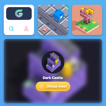
Enjoy4fun
Dark Castle
Játssz most