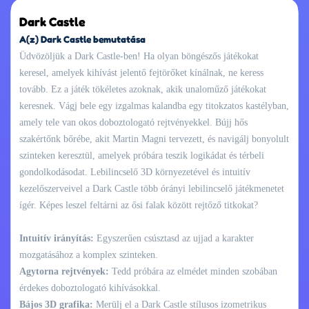
Dark Castle
A(z) Dark Castle bemutatása
Üdvözöljük a Dark Castle-ben! Ha olyan böngészős játékokat
keresel, amelyek kihívást jelentő fejtörőket kínálnak, ne keress
tovább. Ez a játék tökéletes azoknak, akik unaloműző játékokat
keresnek. Vágj bele egy izgalmas kalandba egy titokzatos kastélyban,
amely tele van okos doboztologató rejtvényekkel. Bújj hős
szakértőnk bőrébe, akit Martin Magni tervezett, és navigálj bonyolult
szinteken keresztül, amelyek próbára teszik logikádat és térbeli
gondolkodásodat. Lebilincselő 3D környezetével és intuitív
kezelőszerveivel a Dark Castle több órányi lebilincselő játékmenetet
ígér. Képes leszel feltárni az ősi falak között rejtőző titkokat?
Intuitív irányítás:
Egyszerűen csúsztasd az ujjad a karakter
mozgatásához a komplex szinteken.
Agytorna rejtvények:
Tedd próbára az elmédet minden szobában
érdekes doboztologató kihívásokkal.
Bájos 3D grafika:
Merülj el a Dark Castle stílusos izometrikus