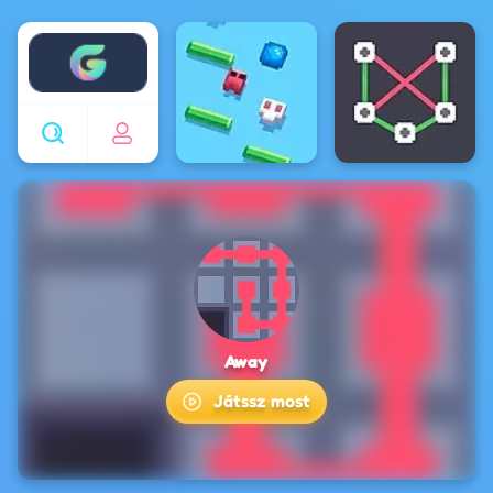
Enjoy4fun
Away
Játssz most