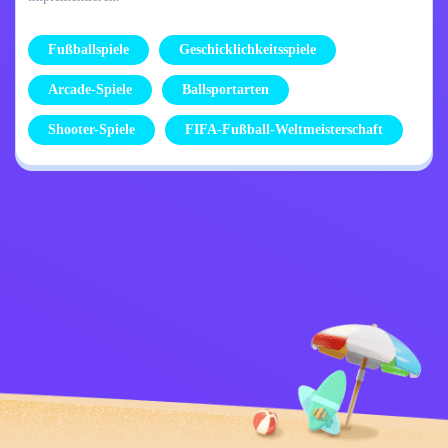
Fußballspiele
Geschicklichkeitsspiele
Arcade-Spiele
Ballsportarten
Shooter-Spiele
FIFA-Fußball-Weltmeisterschaft
Datenschutzrichtlinie
Kontaktiere mich
Kids
Deutsch