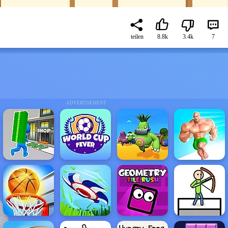
teilen
8.8k
3.4k
7
ADVERTISEMENT