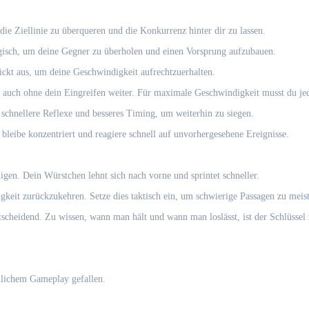
die Ziellinie zu überqueren und die Konkurrenz hinter dir zu lassen.
egisch, um deine Gegner zu überholen und einen Vorsprung aufzubauen.
ickt aus, um deine Geschwindigkeit aufrechtzuerhalten.
 auch ohne dein Eingreifen weiter. Für maximale Geschwindigkeit musst du je
schnellere Reflexe und besseres Timing, um weiterhin zu siegen.
 bleibe konzentriert und reagiere schnell auf unvorhergesehene Ereignisse.
gen. Dein Würstchen lehnt sich nach vorne und sprintet schneller.
eit zurückzukehren. Setze dies taktisch ein, um schwierige Passagen zu meist
tscheidend. Zu wissen, wann man hält und wann man loslässt, ist der Schlüssel
hnlichem Gameplay gefallen.