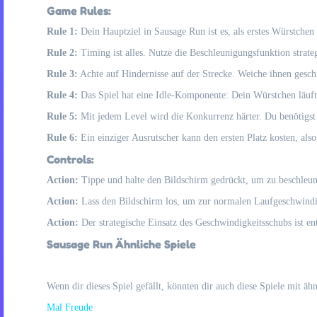
Game Rules:
Rule 1:
Dein Hauptziel in Sausage Run ist es, als erstes Würstchen 
Rule 2:
Timing ist alles. Nutze die Beschleunigungsfunktion strat
Rule 3:
Achte auf Hindernisse auf der Strecke. Weiche ihnen gesch
Rule 4:
Das Spiel hat eine Idle-Komponente: Dein Würstchen läuft
Rule 5:
Mit jedem Level wird die Konkurrenz härter. Du benötigst 
Rule 6:
Ein einziger Ausrutscher kann den ersten Platz kosten, also
Controls:
Action:
Tippe und halte den Bildschirm gedrückt, um zu beschleuni
Action:
Lass den Bildschirm los, um zur normalen Laufgeschwindigk
Action:
Der strategische Einsatz des Geschwindigkeitsschubs ist en
Sausage Run Ähnliche Spiele
Wenn dir dieses Spiel gefällt, könnten dir auch diese Spiele mit ä
Mal Freude