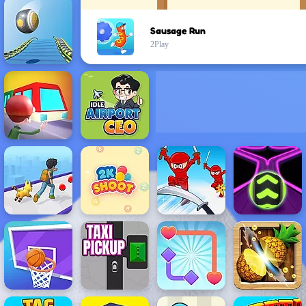
Sausage Run
2Play