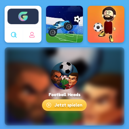
Enjoy4fun
Football Heads
Jetzt spielen