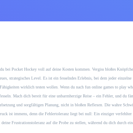
 du bei Pocket Hockey voll auf deine Kosten kommen. Vergiss bloßes Knöpfchen
ues, strategisches Level. Es ist ein fesselndes Erlebnis, bei dem jeder einzelne
 Fähigkeiten wirklich testen wollen. Wenn du nach fun online games to play whe
sseln. Mach dich bereit für eine unbarmherzige Reise – ein Fehler, und du fän
elsetzung und sorgfältigen Planung, nicht in bloßen Reflexen. Die wahre Schwie
k ist immens, denn die Fehlertoleranz liegt bei null: Ein einziger verfehlter
d deine Frustrationstoleranz auf die Probe zu stellen, während du dich durch 