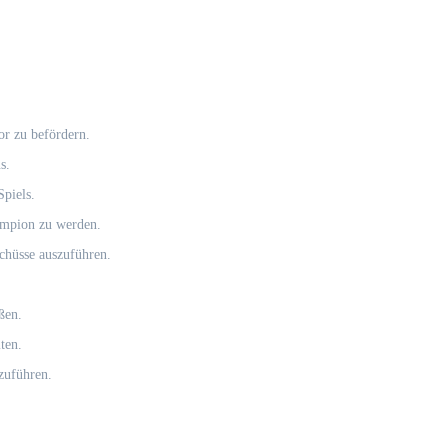
r zu befördern.
s.
Spiels.
ampion zu werden.
Schüsse auszuführen.
ßen.
ten.
zuführen.