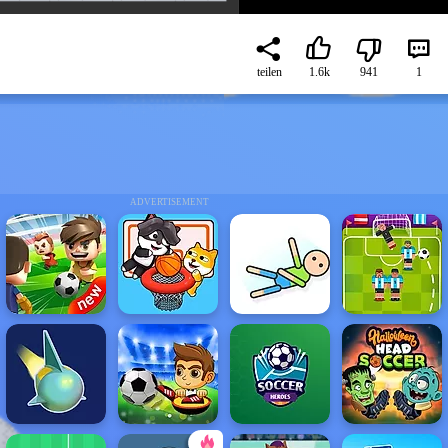
teilen
1.6k
941
1
ADVERTISEMENT