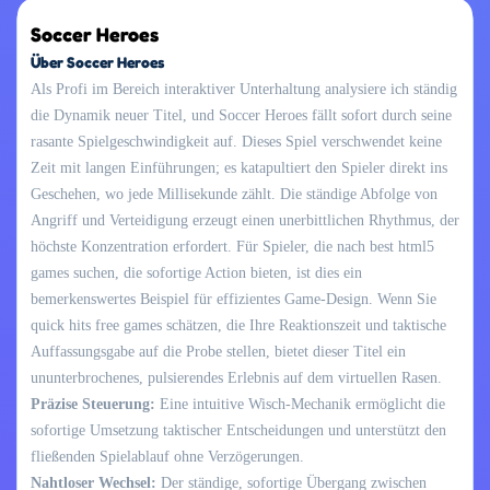
Soccer Heroes
Über Soccer Heroes
Als Profi im Bereich interaktiver Unterhaltung analysiere ich ständig
die Dynamik neuer Titel, und Soccer Heroes fällt sofort durch seine
rasante Spielgeschwindigkeit auf. Dieses Spiel verschwendet keine
Zeit mit langen Einführungen; es katapultiert den Spieler direkt ins
Geschehen, wo jede Millisekunde zählt. Die ständige Abfolge von
Angriff und Verteidigung erzeugt einen unerbittlichen Rhythmus, der
höchste Konzentration erfordert. Für Spieler, die nach best html5
games suchen, die sofortige Action bieten, ist dies ein
bemerkenswertes Beispiel für effizientes Game-Design. Wenn Sie
quick hits free games schätzen, die Ihre Reaktionszeit und taktische
Auffassungsgabe auf die Probe stellen, bietet dieser Titel ein
ununterbrochenes, pulsierendes Erlebnis auf dem virtuellen Rasen.
Präzise Steuerung:
Eine intuitive Wisch-Mechanik ermöglicht die
sofortige Umsetzung taktischer Entscheidungen und unterstützt den
fließenden Spielablauf ohne Verzögerungen.
Nahtloser Wechsel:
Der ständige, sofortige Übergang zwischen