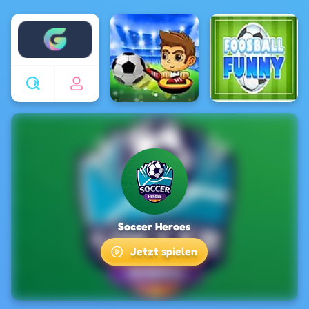
Enjoy4fun
Soccer Heroes
Jetzt spielen