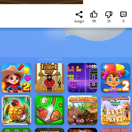
kongsi
99
59
0
ADVERTISEMENT