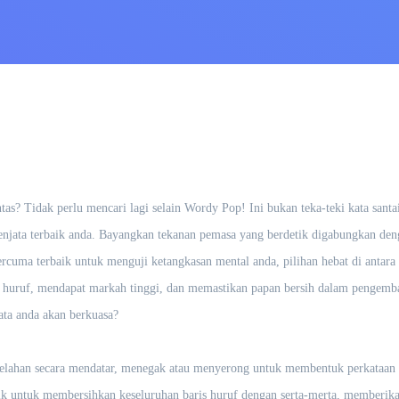
as? Tidak perlu mencari lagi selain Wordy Pop! Ini bukan teka-teki kata sant
enjata terbaik anda. Bayangkan tekanan pemasa yang berdetik digabungkan deng
ercuma terbaik untuk menguji ketangkasan mental anda, pilihan hebat di anta
 huruf, mendapat markah tinggi, dan memastikan papan bersih dalam pengembar
ata anda akan berkuasa?
lahan secara mendatar, menegak atau menyerong untuk membentuk perkataan 
k untuk membersihkan keseluruhan baris huruf dengan serta-merta, memberika