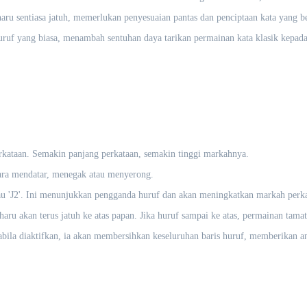
ru sentiasa jatuh, memerlukan penyesuaian pantas dan penciptaan kata yang be
huruf yang biasa, menambah sentuhan daya tarikan permainan kata klasik kepada 
ataan. Semakin panjang perkataan, semakin tinggi markahnya.
ra mendatar, menegak atau menyerong.
au 'J2'. Ini menunjukkan pengganda huruf dan akan meningkatkan markah perka
ru akan terus jatuh ke atas papan. Jika huruf sampai ke atas, permainan tamat
bila diaktifkan, ia akan membersihkan keseluruhan baris huruf, memberikan a