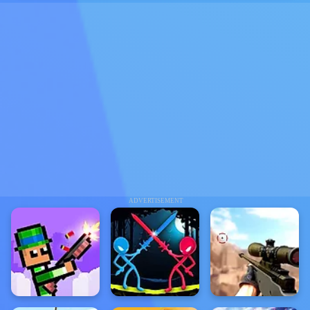
ADVERTISEMENT