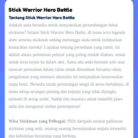
Stick Warrior Hero Battle
Tentang Stick Warrior Hero Battle
Adakah anda bersedia untuk menyaksikan pertembungan hebat
stickman? Selami Stick Warrior Hero Battle, di mana wira legenda
alam semesta stickman sedang menunggu anda untuk melepaskan
kemarahan mereka! Lupakan tentang persediaan yang rumit; ini
adalah antara permainan pelayar yang paling mudah diakses, sesuai
untuk terus terjun ke dalam aksi. Sama ada anda bermain solo atau
mencari permainan dalam talian untuk dimainkan bersama rakan,
pengalaman yang memacu adrenalin ini menjanjikan keseronokan
tanpa henti. Bersedia untuk pertarungan sengit di arena berbahaya, di
mana setiap serangan penting dan kejutan yang tidak dijangka
menanti di setiap sudut. Sudah tiba masanya untuk memilih juara
anda dan menguasai medan pertempuran!
Wira Stickman yang Pelbagai:
Pilih daripada senarai pahlawan
stickman yang unik, masing-masing bersenjatakan senjata tersendiri
dan kebolehan bertarung yang berbeza.