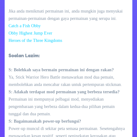
Jika anda menikmati permainan ini, anda mungkin juga menyukai
permainan-permainan dengan gaya permainan yang serupa ini.
Catch a Fish Obby
Obby Highest Jump Ever
Heroes of the Three Kingdoms
Soalan Lazim:
S: Bolehkah saya bermain permainan ini dengan rakan?
Ya, Stick Warrior Hero Battle menawarkan mod dua pemain,
membolehkan anda mencabar rakan untuk pertempuran stickman.
S: Adakah terdapat mod permainan yang berbeza tersedia?
Permainan ini mempunyai pelbagai mod, menyediakan
pengembaraan yang berbeza dalam kedua-dua pilihan pemain
tunggal dan dua pemain.
S: Bagaimanakah power-up berfungsi?
Power-up muncul di sekitar peta semasa permainan. Sesetengahnya
menawarkan kesan positif, seperti peningkatan kerosakan atau