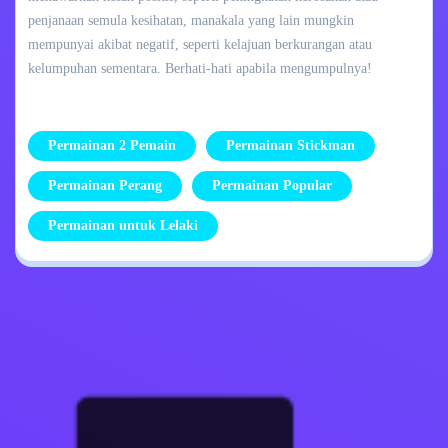
penjanaan semula kesihatan, manakala yang lain mungkin
mempunyai akibat negatif, seperti kelajuan berkurangan atau
kelumpuhan sementara. Berhati-hati apabila mengumpulnya!
Permainan 2 Pemain
Permainan Stickman
Permainan Perang
Permainan Popular
Permainan untuk Lelaki
Dasar Privasi
Hubungi Saya
Kids
Bahasa Melayu